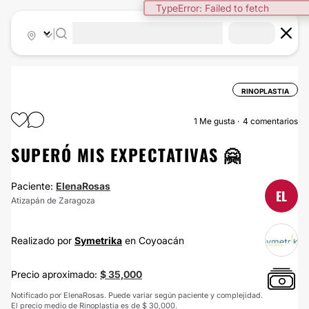
TypeError: Failed to fetch
|
RINOPLASTIA
1
Me gusta
4 comentarios
SUPERÓ MIS EXPECTATIVAS 🤗
Paciente:
ElenaRosas
EL
Atizapán de Zaragoza
Realizado por
Symetrika
en Coyoacán
Precio aproximado:
$ 35,000
Notificado por ElenaRosas. Puede variar según paciente y complejidad.
El precio medio de Rinoplastia es de $ 30,000.