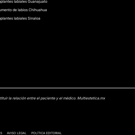
mplantes labiales Guanajuato
umento de labios Chihuahua
mplantes labiales Sinaloa
uir la relación entre el paciente y el médico. Multiestetica.mx
ES
AVISO LEGAL
POLÍTICA EDITORIAL