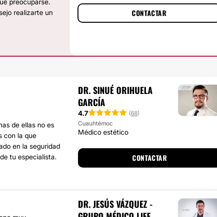
ué preocuparse.
CONTACTAR
sejo realizarte un
DR. SINUÉ ORIHUELA
GARCÍA
4.7
(
68
)
Cuauhtémoc
as de ellas no es
Médico estético
s con la que
ado en la seguridad
de tu especialista.
CONTACTAR
DR. JESÚS VÁZQUEZ -
GRUPO MÉDICO LIFE