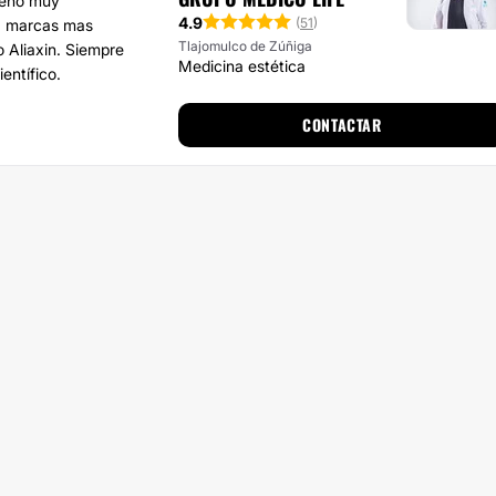
leno muy
4.9
(
51
)
ca marcas mas
Tlajomulco de Zúñiga
o Aliaxin. Siempre
Medicina estética
entífico.
CONTACTAR