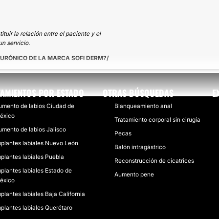
uir la relación entre el paciente y el
n servicio.
LURÓNICO DE LA MARCA SOFI DERM?
TAMIENTOS POR ESTADO
OTRAS BÚSQUEDAS
E
umento de labios Ciudad de
Blanqueamiento anal
éxico
Tratamiento corporal sin cirugía
umento de labios Jalisco
Pecas
mplantes labiales Nuevo León
Balón intragástrico
mplantes labiales Puebla
Reconstrucción de cicatrices
mplantes labiales Estado de
Aumento pene
éxico
plantes labiales Baja California
mplantes labiales Querétaro