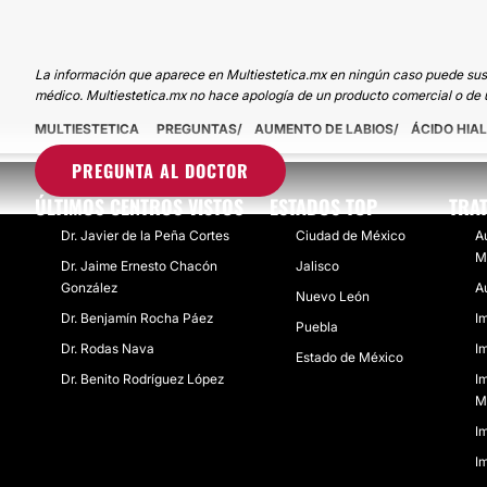
La información que aparece en Multiestetica.mx en ningún caso puede sustit
médico. Multiestetica.mx no hace apología de un producto comercial o de u
MULTIESTETICA
PREGUNTAS
AUMENTO DE LABIOS
ÁCIDO HIA
PREGUNTA AL DOCTOR
ÚLTIMOS CENTROS VISTOS
ESTADOS TOP
TRA
Dr. Javier de la Peña Cortes
Ciudad de México
A
M
Dr. Jaime Ernesto Chacón
Jalisco
González
A
Nuevo León
Dr. Benjamín Rocha Páez
I
Puebla
Dr. Rodas Nava
I
Estado de México
Dr. Benito Rodríguez López
I
M
Im
I