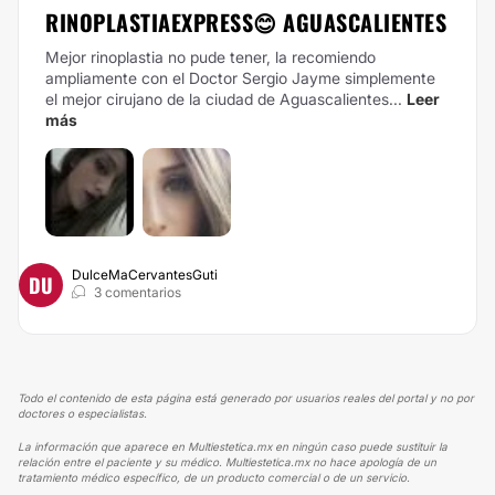
RINOPLASTIAEXPRESS😊 AGUASCALIENTES
Mejor rinoplastia no pude tener, la recomiendo
ampliamente con el Doctor Sergio Jayme simplemente
el mejor cirujano de la ciudad de Aguascalientes...
Leer
más
DulceMaCervantesGuti
DU
3 comentarios
Todo el contenido de esta página está generado por usuarios reales del portal y no por
doctores o especialistas.
La información que aparece en Multiestetica.mx en ningún caso puede sustituir la
relación entre el paciente y su médico. Multiestetica.mx no hace apología de un
tratamiento médico específico, de un producto comercial o de un servicio.