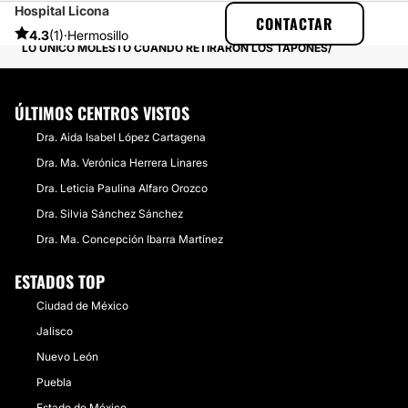
Hospital Licona
MULTIESTETICA
EXPERIENCIAS
CONTACTAR
EXPERIENCIAS SOBRE RINOPLASTIA
4.3
(1)
·
Hermosillo
LO ÚNICO MOLESTO CUANDO RETIRARON LOS TAPONES
ÚLTIMOS CENTROS VISTOS
Dra. Aida Isabel López Cartagena
Dra. Ma. Verónica Herrera Linares
Dra. Leticia Paulina Alfaro Orozco
Dra. Silvia Sánchez Sánchez
Dra. Ma. Concepción Ibarra Martínez
ESTADOS TOP
Ciudad de México
Jalisco
Nuevo León
Puebla
Estado de México