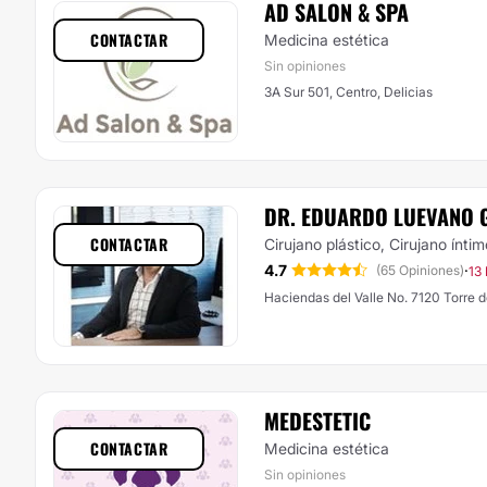
AD SALON & SPA
CONTACTAR
Medicina estética
Sin opiniones
3A Sur 501, Centro, Delicias
DR. EDUARDO LUEVANO 
CONTACTAR
Cirujano plástico, Cirujano íntim
4.7
·
(65 Opiniones)
13
Haciendas de
MEDESTETIC
CONTACTAR
Medicina estética
Sin opiniones