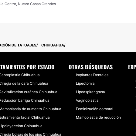
nia Centro, Nuevo Casas Grandes
ACIÓN DE TATUAJES
CHIHUAHUA
TAMIENTOS POR ESTADO
OTRAS BÚSQUEDAS
EXP
Septoplastia Chihuahua
Implantes Dentales
Cirugía de la cara Chihuahua
Lipectomía
Revitalización cutánea Chihuahua
Lipoaspirar grasa
Reducción barriga Chihuahua
Vaginoplastia
Mamoplastia de aumento Chihuahua
Feminización corporal
Estiramiento facial Chihuahua
Mamoplastia de reducción
Lipoinyección Chihuahua
Cirugía bolsas de los ojos Chihuahua