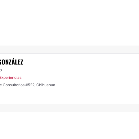
GONZÁLEZ
o
 Experiencias
l Valle No. 7120 Torre de Consultorios #522, Chihuahua