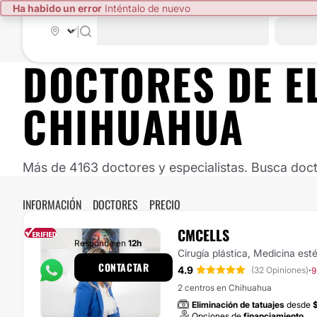
Ha habido un error
Inténtalo de nuevo
|
DOCTORES DE
E
CHIHUAHUA
Más de 4163 doctores y especialistas. Busca doct
INFORMACIÓN
DOCTORES
PRECIO
CMCELLS
Responde en
12h
Cirugía plástica, Medicina esté
CONTACTAR
4.9
·
(32 Opiniones)
9
2 centros en Chihuahua
Eliminación de tatuajes
desde
Opciones de
financiamiento