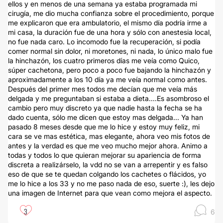
ellos y en menos de una semana ya estaba programada mi
cirugía, me dio mucha confianza sobre el procedimiento, porque
me explicaron que era ambulatorio, el mismo día podría irme a
mi casa, la duración fue de una hora y sólo con anestesia local,
no fue nada caro. Lo incomodo fue la recuperación, si podía
comer normal sin dolor, ni moretones, ni nada, lo único malo fue
la hinchazón, los cuatro primeros días me veía como Quico,
súper cachetona, pero poco a poco fue bajando la hinchazón y
aproximadamente a los 10 día ya me veía normal como antes.
Después del primer mes todos me decían que me veía más
delgada y me preguntaban si estaba a dieta....Es asombroso el
cambio pero muy discreto ya que nadie hasta la fecha se ha
dado cuenta, sólo me dicen que estoy mas delgada... Ya han
pasado 8 meses desde que me lo hice y estoy muy feliz, mi
cara se ve mas estética, mas elegante, ahora veo mis fotos de
antes y la verdad es que me veo mucho mejor ahora. Animo a
todas y todos lo que quieran mejorar su apariencia de forma
discreta a realizárselo, la vdd no se van a arrepentir y es falso
eso de que se te quedan colgando los cachetes o flácidos, yo
me lo hice a los 33 y no me paso nada de eso, suerte :), les dejo
una imagen de Internet para que vean como mejora el aspecto.
3
6