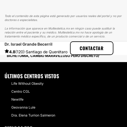
Todo el contenido de esta página está generado por usuarios reales del portal y no por
doctores o especialistas.
La información que aparece en Multiestetica.mx en ningún caso puede sustituir la
relación entre el paciente y su médico. Multiestetica.mx no hace apología de un
tratamiento médico específico, de un producto comercial o de un servicio.
Dr. Israel Grande Becerril
MULTIESTETICA
EXPERIENCIAS
CONTACTAR
EXPERIENCIAS SOBRE BOLSAS DE BICHAT
4.8
(120)
·
Santiago de Querétaro
BICHETOMIA, CAMBIO MARAVILLOSO PERO DISCRETO
ÚLTIMOS CENTROS VISTOS
Life Without Obesity
Centro CGL
Newlife
Geovanna Lule
Dra. Elena Turrion Salmeron