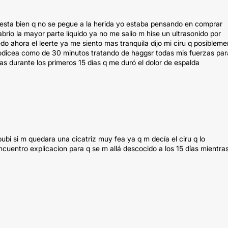
 esta bien q no se pegue a la herida yo estaba pensando en comprar
brio la mayor parte líquido ya no me salio m hise un ultrasonido por
edo ahora el leerte ya me siento mas tranquila dijo mi ciru q posibleme
a odicea como de 30 minutos tratando de haggsr todas mis fuerzas par
 durante los primeros 15 días q me duró el dolor de espalda
ubi si m quedara una cicatriz muy fea ya q m decía el ciru q lo
ncuentro explicacion para q se m allá descocido a los 15 días mientra