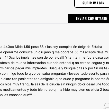
SUBIR IMAGEN
va 440cc Mido 1.56 peso 55 kilos soy complexión delgada Estaba
 operarme consulte un cirujano q me cobraba 56 mil acepte deje mi
dan 440cc los implantes son de por vida!!! Y tan tan me fuy a casa con
i cabeza de mucha información cuando entendí q no estaba segura y n
minar de pagar mis implantes. Busque y busque citas y por fin visite a
o con migo todo lo q yo pensaba preguntar (llevaba todo escrito para
tan claro tan pasientes tan amigable q no dude y programe la operació
os hiba muy tranquila salí de la cirugía sin ningún dolor desallune tod
is medicamentos y todo bien creo q m a hido muy bien es el día 2 toc
 las conosco aun!!!....