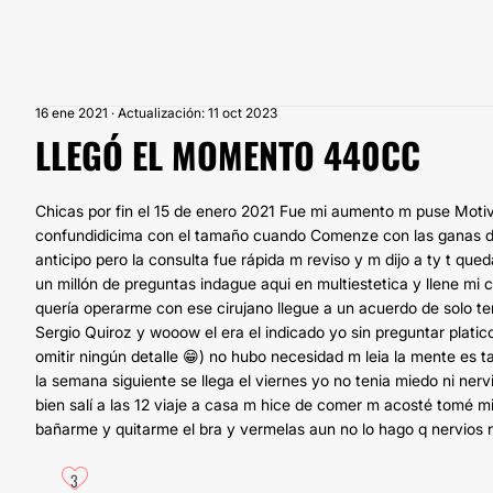
16 ene 2021 · Actualización: 11 oct 2023
LLEGÓ EL MOMENTO 440CC
Chicas por fin el 15 de enero 2021 Fue mi aumento m puse Moti
confundidicima con el tamaño cuando Comenze con las ganas de
anticipo pero la consulta fue rápida m reviso y m dijo a ty t que
un millón de preguntas indague aqui en multiestetica y llene m
quería operarme con ese cirujano llegue a un acuerdo de solo ter
Sergio Quiroz y wooow el era el indicado yo sin preguntar platic
omitir ningún detalle 😁) no hubo necesidad m leia la mente es 
la semana siguiente se llega el viernes yo no tenia miedo ni nervi
bien salí a las 12 viaje a casa m hice de comer m acosté tomé m
bañarme y quitarme el bra y vermelas aun no lo hago q nervios no
3