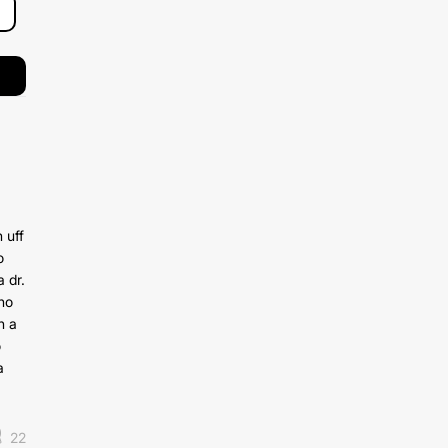
 uff
o
 dr.
 no
n a
o
a
22