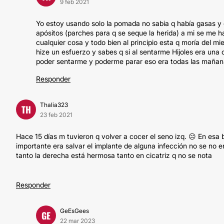
9 feb 2021
Yo estoy usando solo la pomada no sabia q había gasas y
apósitos (parches para q se seque la herida) a mi se me ha
cualquier cosa y todo bien al principio esta q moría del mi
hize un esfuerzo y sabes q si al sentarme Hijoles era un
poder sentarme y poderme parar eso era todas las mañanas
Responder
Thalia323
TH
23 feb 2021
Hace 15 días m tuvieron q volver a cocer el seno izq. ☹️ En esa b
importante era salvar el implante de alguna infección no se no e
tanto la derecha está hermosa tanto en cicatriz q no se nota
Responder
GeEsGees
GE
22 mar 2023