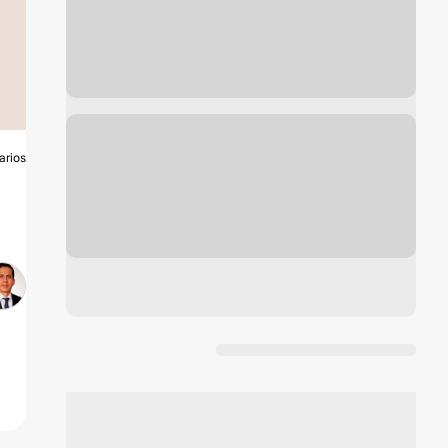
arios
O