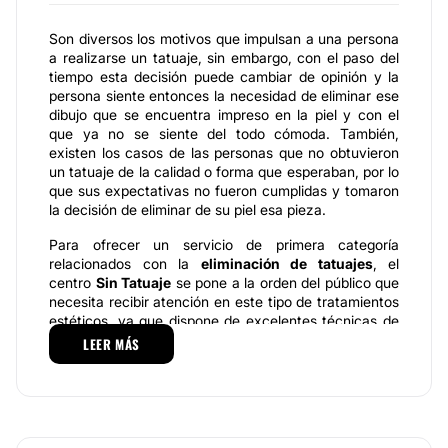
Son diversos los motivos que impulsan a una persona
a realizarse un tatuaje, sin embargo, con el paso del
tiempo esta decisión puede cambiar de opinión y la
persona siente entonces la necesidad de eliminar ese
dibujo que se encuentra impreso en la piel y con el
que ya no se siente del todo cómoda. También,
existen los casos de las personas que no obtuvieron
un tatuaje de la calidad o forma que esperaban, por lo
que sus expectativas no fueron cumplidas y tomaron
la decisión de eliminar de su piel esa pieza.
Para ofrecer un servicio de primera categoría
relacionados con la
eliminación de tatuajes
, el
centro
Sin Tatuaje
se pone a la orden del público que
necesita recibir atención en este tipo de tratamientos
estéticos, ya que dispone de excelentes técnicas de
vanguardia que logran eliminar el tatuaje y obtener los
LEER MÁS
resultados que se ajustes a los requerimientos de
cada caso en particular.
Especialidades al servicio de los pacientes
Seguridad, vanguardia y excelencia son algunas de