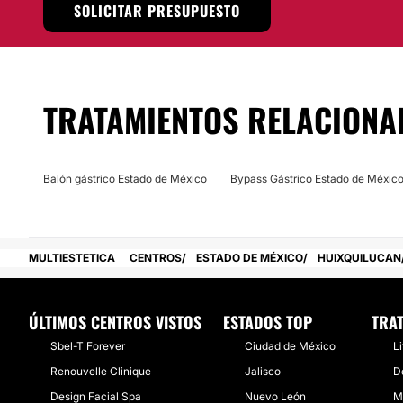
SOLICITAR PRESUPUESTO
Localización
La Clínica de Nutrición
Ego Center
tiene sus instalaciones 
Hacienda de las Palmas, 52763, en la
Ciudad de México.
Posibilidad de videoconsulta:
TRATAMIENTOS RELACIONA
No
Financiación o facilidades de pago:
Balón gástrico Estado de México
Bypass Gástrico Estado de Méxic
No
MULTIESTETICA
CENTROS
ESTADO DE MÉXICO
HUIXQUILUCAN
ÚLTIMOS CENTROS VISTOS
ESTADOS TOP
TRA
Sbel-T Forever
Ciudad de México
L
Renouvelle Clinique
Jalisco
D
Design Facial Spa
Nuevo León
M