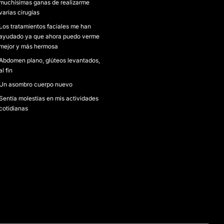
muchísimas ganas de realizarme
varias cirugías
Los tratamientos faciales me han
ayudado ya que ahora puedo verme
mejor y más hermosa
Abdomen plano, glúteos levantados,
al fin
Un asombro cuerpo nuevo
Sentía molestias en mis actividades
cotidianas