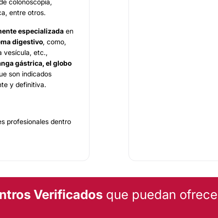
 de colonoscopia,
, entre otros.
ente especializada
en
ema digestivo
, como,
a vesícula, etc.,
nga gástrica, el globo
que son indicados
e y definitiva.
es profesionales dentro
 por su alto nivel
abilidad
con sus
 confianza
para que la
ario. El equipo se
cirujano
egresado de
pica
avanzada
por el
ntros Verificados
que puedan ofrecert
formación en este