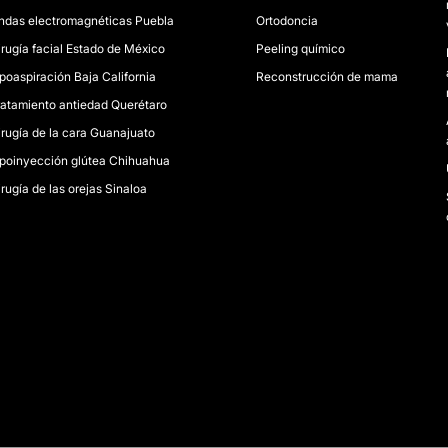
ndas electromagnéticas Puebla
Ortodoncia
irugía facial Estado de México
Peeling químico
ipoaspiración Baja California
Reconstrucción de mama
ratamiento antiedad Querétaro
irugía de la cara Guanajuato
ipoinyección glútea Chihuahua
rugía de las orejas Sinaloa