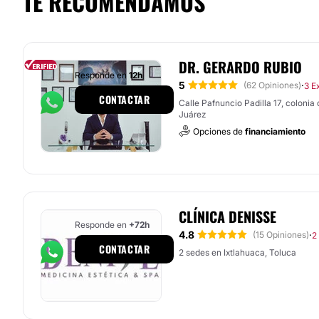
TE RECOMENDAMOS
DR. GERARDO RUBIO
Responde en
12h
5
·
(62 Opiniones)
3 E
CONTACTAR
Calle Pafnuncio Padilla 17, colonia
Juárez
Opciones de
financiamiento
CLÍNICA DENISSE
Responde en
+72h
4.8
·
(15 Opiniones)
2
CONTACTAR
2 sedes en Ixtlahuaca, Toluca