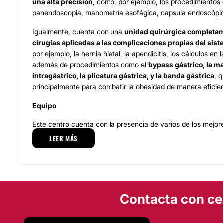
una alta precisión
, como, por ejemplo, los procedimientos
panendoscopia, manometría esofágica, capsula endoscópica
Igualmente, cuenta con una
unidad quirúrgica completam
cirugías aplicadas a las complicaciones propias del sist
por ejemplo, la hernia hiatal, la apendicitis, los cálculos en l
además de procedimientos como el
bypass gástrico, la ma
intragástrico, la plicatura gástrica, y la banda gástrica
, 
principalmente para combatir la obesidad de manera eficient
Equipo
Este centro cuenta con la presencia de varios de los mejor
del área de la
nutrición y la cirugía
que no solo se destacan
LEER MÁS
profesional, sino que también por su
calidez humana y am
pacientes, creando un
ambiente de armonía, seguridad y
experiencia sea completamente satisfactoria para cada usu
encuentra liderado por el
Doctor Vicente Alarcón
,
médico 
la Universidad Anáhuac, especialista en
cirugía laparoscó
Contacta con ce
Texas Endosurgery Institute en San Antonio, y una amplia 
campo.