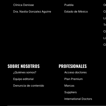
Clínica Denisse
Puebla
O
Dra. Nastia Gonzalez Aguirre
Estado de México
C
L
T
C
L
Ci
SOBRE NOSOTROS
PROFESIONALES
¿Quiénes somos?
Acceso doctores
Equipo editorial
Plan Premium
Denuncia de contenido
Marcas
Suppliers
International Doctors