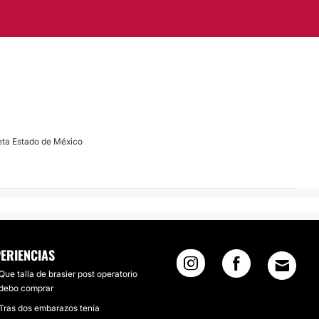
eta Estado de México
ERIENCIAS
Que talla de brasier post operatorio
debo comprar
Tras dos embarazos tenía