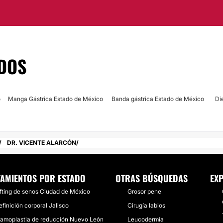
ubicadas en la
DOS
o
Manga Gástrica Estado de México
Banda gástrica Estado de México
Di
DR. VICENTE ALARCÓN
TAMIENTOS POR ESTADO
OTRAS BÚSQUEDAS
EXP
ifting de senos Ciudad de México
Grosor pene
efinición corporal Jalisco
Cirugía labios
amoplastia de reducción Nuevo León
Leucodermia