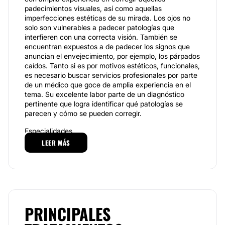
padecimientos visuales, así como aquellas
imperfecciones estéticas de su mirada. Los ojos no
solo son vulnerables a padecer patologías que
interfieren con una correcta visión. También se
encuentran expuestos a de padecer los signos que
anuncian el envejecimiento, por ejemplo, los párpados
caídos. Tanto si es por motivos estéticos, funcionales,
es necesario buscar servicios profesionales por parte
de un médico que goce de amplia experiencia en el
tema. Su excelente labor parte de un diagnóstico
pertinente que logra identificar qué patologías se
parecen y cómo se pueden corregir.
Especialidades
LEER MÁS
Entre los tratamientos que el Dr. Jaime Alberto
Herrera Correa realiza se encuentran la blefaroplastia
y la cirugía láser de ojos.
La blefaroplastia es la cirugía en las zona de los ojos.
Este procedimiento quirúrgico permite al Dr. Jaime
Alberto Herrera Correa corregir los defectos de los
PRINCIPALES
párpados, como el exceso de piel o la aparición de
bolsas. Con esta cirugía se elimina el exceso de piel,