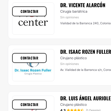
DR. VICENTE ALARCÓN
CONTACTAR
Cirugía bariátrica
Sin opiniones
Vialidad de la Barranca 240, Coloni
DR. ISAAC ROZEN FULLE
CONTACTAR
Cirujano plástico
Sin opiniones
Av. Vialidad de la Barranca s/n, Cons
DR. LUIS ÁNGEL AURIOL
CONTACTAR
Cirujano plástico
4.3
(1 Opinión)