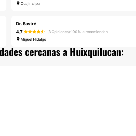
Cuajimalpa
Dr. Sastré
4.7
·
(3 Opiniones)
100% la recomiendan
Miguel Hidalgo
iudades cercanas a Huixquilucan: