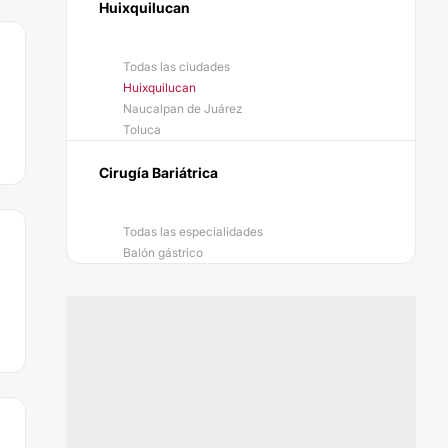
Huixquilucan
Todas las ciudades
Huixquilucan
Naucalpan de Juárez
Toluca
Cirugía Bariátrica
Todas las especialidades
Balón gástrico