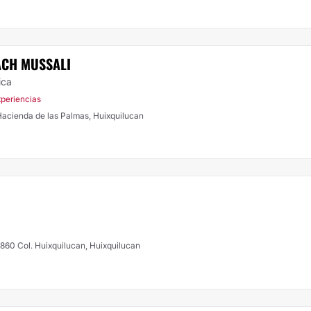
ACH MUSSALI
ica
xperiencias
. Hacienda de las Palmas, Huixquilucan
y 860 Col. Huixquilucan, Huixquilucan