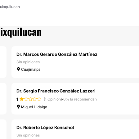
Huixquilucan
uixquilucan
Dr. Marcos Gerardo González Martínez
Sin opiniones
Cuajimalpa
Dr. Sergio Francisco González Lazzeri
1
·
(1 Opinión)
0% la recomiendan
Miguel Hidalgo
Dr. Roberto López Konschot
Sin opiniones