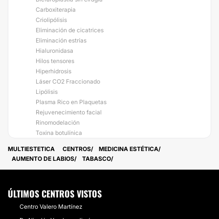
Carboxiterapia
Criolipólisis
Eliminación de cicatrices
Eliminación estrías
Hialuronidasa
Hilos tensores
Hiperhidrosis
Láser CO2 Fraccionado
Lipólisis
Plasma Rico en Plaquetas
Rejuvenecimiento facial
Rinomodelación
Toxina botulínica
MULTIESTETICA
CENTROS
MEDICINA ESTÉTICA
AUMENTO DE LABIOS
TABASCO
ÚLTIMOS CENTROS VISTOS
Centro Valero Martínez