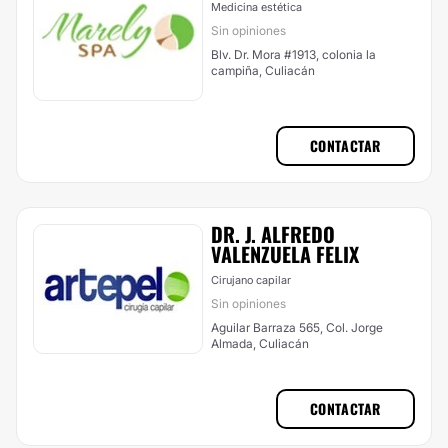
Medicina estética
Sin opiniones
Blv. Dr. Mora #1913, colonia la
campiña, Culiacán
CONTACTAR
DR. J. ALFREDO
VALENZUELA FELIX
Cirujano capilar
Sin opiniones
Aguilar Barraza 565, Col. Jorge
Almada, Culiacán
CONTACTAR