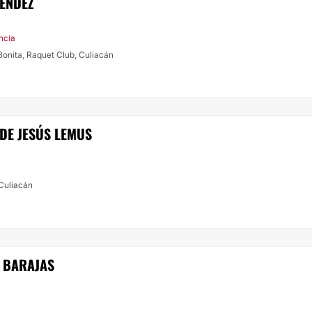
MENDEZ
ncia
 Bonita, Raquet Club, Culiacán
 DE JESÚS LEMUS
 Culiacán
 BARAJAS