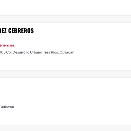
REZ CEBREROS
eriencias
 103,Col.Desarrollo Urbano Tres Ríos, Culiacán
 Culiacán