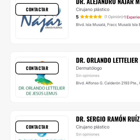
DR. ALEJANDRO NÁJAR 
CONTACTAR
Cirujano plástico
5
·
(1 Opinión)
1 Experie
Blvd. Isla Musalá, Fracc Musalá Isla
DR. ORLANDO LETTELIER
CONTACTAR
Dermatólogo
Sin opiniones
Blvd. Alfonso G. Calderón 2193 Pte.,
DR. SERGIO RAMÓN RUÍZ
CONTACTAR
Cirujano plástico
Sin opiniones