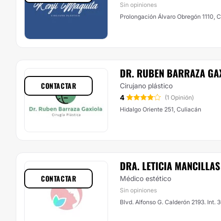
Sin opiniones
Prolongación Álvaro Obregón 1110, C
DR. RUBEN BARRAZA GA
CONTACTAR
Cirujano plástico
4
(1 Opinión)
Hidalgo Oriente 251, Culiacán
DRA. LETICIA MANCILLA
CONTACTAR
Médico estético
Sin opiniones