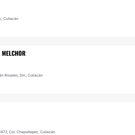
c, Culiacán
A MELCHOR
 102, Guadalupe, Culiacán Rosales, Sin., Culiacán
 1472, Col. Chapultepec, Culiacán