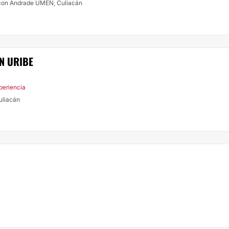
 con Andrade UMEN, Culiacán
N URIBE
periencia
uliacán