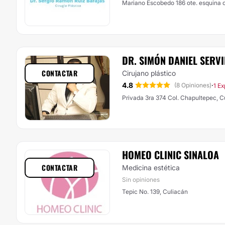
Mariano Escobedo 186 ote. esquina
DR. SIMÓN DANIEL SERVI
CONTACTAR
Cirujano plástico
4.8
·
(8 Opiniones)
1 Ex
Privada 3ra 374 Col. Chapultepec, C
HOMEO CLINIC SINALOA
CONTACTAR
Medicina estética
Sin opiniones
Tepic No. 139, Culiacán