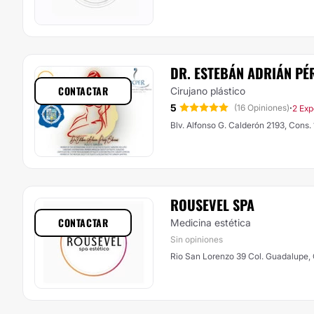
DR. ESTEBÁN ADRIÁN PÉ
CONTACTAR
Cirujano plástico
5
·
(16 Opiniones)
2 Exp
Blv. Alfonso G. Calderón 2193, Cons.
ROUSEVEL SPA
CONTACTAR
Medicina estética
Sin opiniones
Rio San Lorenzo 39 Col. Guadalupe,