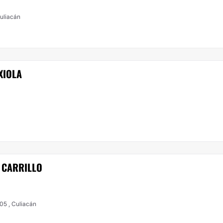
uliacán
XIOLA
S CARRILLO
Blvd. Alfonso G. Calderón 2193. Int. 305 , Culiacán