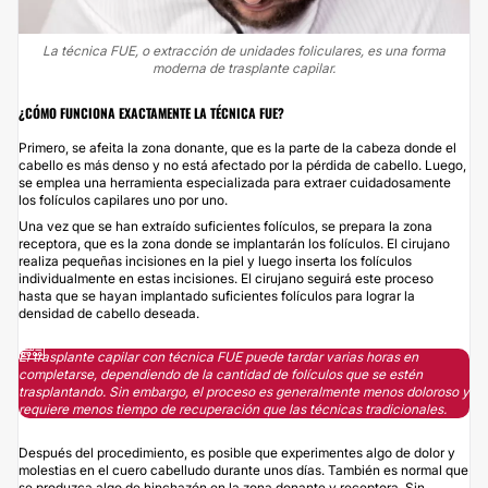
La técnica FUE, o extracción de unidades foliculares, es una forma
moderna de trasplante capilar.
¿CÓMO FUNCIONA EXACTAMENTE LA TÉCNICA FUE?
Primero, se afeita la zona donante, que es la parte de la cabeza donde el
cabello es más denso y no está afectado por la pérdida de cabello. Luego,
se emplea una herramienta especializada para extraer cuidadosamente
los folículos capilares uno por uno.
Una vez que se han extraído suficientes folículos, se prepara la zona
receptora, que es la zona donde se implantarán los folículos. El cirujano
realiza pequeñas incisiones en la piel y luego inserta los folículos
individualmente en estas incisiones. El cirujano seguirá este proceso
hasta que se hayan implantado suficientes folículos para lograr la
densidad de cabello deseada.
El trasplante capilar con técnica FUE puede tardar varias horas en
completarse, dependiendo de la cantidad de folículos que se estén
trasplantando. Sin embargo, el proceso es generalmente menos doloroso y
requiere menos tiempo de recuperación que las técnicas tradicionales.
Después del procedimiento, es posible que experimentes algo de dolor y
molestias en el cuero cabelludo durante unos días. También es normal que
se produzca algo de hinchazón en la zona donante y receptora. Sin