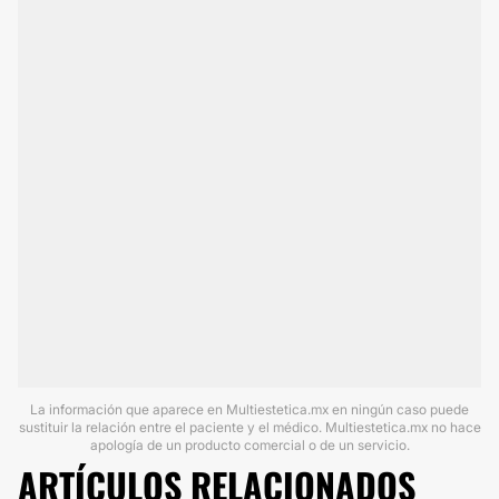
La información que aparece en Multiestetica.mx en ningún caso puede
sustituir la relación entre el paciente y el médico. Multiestetica.mx no hace
apología de un producto comercial o de un servicio.
ARTÍCULOS RELACIONADOS