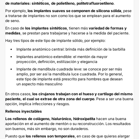
de materiales: sintéticos, de polietileno, politetrafluoroetileno
.
Por ejemplo,
los implantes suaves se componen de silicona sólida
, pese
a tratarse de implantes no son como los que se emplean para el aumento
de seno.
En caso de
los implantes sintéticos
, tienen más
variedad de formas y
medidas
, se prestan para trabajarse y hacerse a la medida del paciente.
Hay tres tipos de este tipo de implante sólido, por ejemplo:
Implante anatómico central: brinda más definición de la barbilla
Implantes anatómico extendible: el mentón da mayor
proyección, definición, estilización y elegancia
Implante de mandíbula cuadrada leve: se conoce por ser más
amplio, por ser así la mandíbula luce cuadrada. Por lo general,
este tipo de implante está prescrito para hombres que desean
un aspecto más masculino
En otros casos,
los cirujanos trabajan con el hueso y cartílago del mismo
paciente, el cual se extrae de otra zona del cuerpo
. Pese a ser una buena
opción, implica infecciones y riesgos.
Rellenos inyectables
Los rellenos de colágeno, hialurónico, hidroxipatita
hacen una buena
aportación en el aumento de mentón o su reconstrucción. Los resultados
son buenos, más sin embargo, no son duraderos.
Puesto que
los rellenos son temporales
, en caso de que quieras alargar