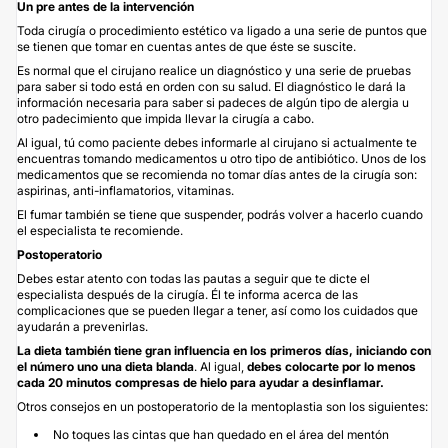
Un pre antes de la intervención
Toda cirugía o procedimiento estético va ligado a una serie de puntos que
se tienen que tomar en cuentas antes de que éste se suscite.
Es normal que el cirujano realice un diagnóstico y una serie de pruebas
para saber si todo está en orden con su salud. El diagnóstico le dará la
información necesaria para saber si padeces de algún tipo de alergia u
otro padecimiento que impida llevar la cirugía a cabo.
Al igual, tú como paciente debes informarle al cirujano si actualmente te
encuentras tomando medicamentos u otro tipo de antibiótico. Unos de los
medicamentos que se recomienda no tomar días antes de la cirugía son:
aspirinas, anti-inflamatorios, vitaminas.
El fumar también se tiene que suspender, podrás volver a hacerlo cuando
el especialista te recomiende.
Postoperatorio
Debes estar atento con todas las pautas a seguir que te dicte el
especialista después de la cirugía. Él te informa acerca de las
complicaciones que se pueden llegar a tener, así como los cuidados que
ayudarán a prevenirlas.
La dieta también tiene gran influencia en los primeros días, iniciando con
el número uno una dieta blanda
. Al igual,
debes colocarte por lo menos
cada 20 minutos compresas de hielo para ayudar a desinflamar.
Otros consejos en un postoperatorio de la mentoplastia son los siguientes:
No toques las cintas que han quedado en el área del mentón