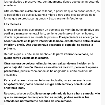
los resultados o preservarlos, continuamente tienes que estar inyectando
el relleno.
Otra contra que existe en los rellenos, a pesar de que no es tan común, es
la posibilidad de que la sustancia migre a otra zona o se acumule de tal
forma que se produzcan grumos y éstos acarren infecciones.
Las técnicas
Si eres de las o los que desean un aumento de mentón, cuyo objetivo sea
perfilar y mantener un equilibrio, se tiene que intervenir con el hueso,
donde regularmente se inserta la prótesis.
El especialista se encarga de
hacer un corte en la parte interior de la boca, exactamente entre el labio
inferior y encía. Una vez se haya adaptado el espacio, se coloca la
prótesis.
Debido a que el corte se ha hecho en la
parte inferior de la boca, no
queda rastro visible de la cicatriz.
Otra manera de colocar el implante, es realizando una incisión en la
parte baja del mentón. En ese caso si habrá cicatriz, pero será apenas
perceptible
, pues la zona donde se ha originado el corte es difícil de
visualizar.
Para realizar exclusivamente la mentoplastia,
no es necesaria una
hospitalización
,
basta con una cirugía ambulatoria y con el uso de
anestesia local.
Respecto a la duración,
lleva un aproximado de hora a hora y media, y lo
que es aun mejor, la recuperación es rápida, podrás realizar tus
actividades normalmente después de una semana.