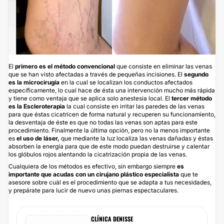
El
primero es el método convencional
que consiste en eliminar las venas
que se han visto afectadas a través de pequeñas incisiones. El
segundo
es la microcirugía
en la cual se localizan los conductos afectados
específicamente, lo cual hace de ésta una intervención mucho más rápida
y tiene como ventaja que se aplica solo anestesia local. El
tercer método
es la Escleroterapia
la cual consiste en irritar las paredes de las venas
para que éstas cicatricen de forma natural y recuperen su funcionamiento,
la desventaja de éste es que no todas las venas son aptas para este
procedimiento. Finalmente la última opción, pero no la menos importante
es
el uso de láser,
que mediante la luz localiza las venas dañadas y éstas
absorben la energía para que de este modo puedan destruirse y calentar
los glóbulos rojos alentando la cicatrización propia de las venas.
Cualquiera de los métodos es efectivo, sin embargo siempre
es
importante que acudas con un
cirujano plástico
especialista
que te
asesore sobre cuál es el procedimiento que se adapta a tus necesidades,
y prepárate para lucir de nuevo unas piernas espectaculares.
CLÍNICA DENISSE