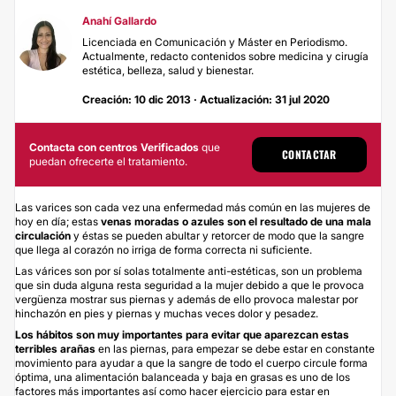
Anahí Gallardo
Licenciada en Comunicación y Máster en Periodismo.
Actualmente, redacto contenidos sobre medicina y cirugía
estética, belleza, salud y bienestar.
Creación: 10 dic 2013 · Actualización: 31 jul 2020
Contacta con centros Verificados
que
CONTACTAR
puedan ofrecerte el tratamiento.
Las varices son cada vez una enfermedad más común en las mujeres de
hoy en día; estas
venas moradas o azules son el resultado de una mala
circulación
y éstas se pueden abultar y retorcer de modo que la sangre
que llega al corazón no irriga de forma correcta ni suficiente.
Las várices son por sí solas totalmente anti-estéticas, son un problema
que sin duda alguna resta seguridad a la mujer debido a que le provoca
vergüenza mostrar sus piernas y además de ello provoca malestar por
hinchazón en pies y piernas y muchas veces dolor y pesadez.
Los hábitos son muy importantes para evitar que aparezcan estas
terribles arañas
en las piernas, para empezar se debe estar en constante
movimiento para ayudar a que la sangre de todo el cuerpo circule forma
óptima, una alimentación balanceada y baja en grasas es uno de los
factores más importantes así como hacer ejercicio para estar en