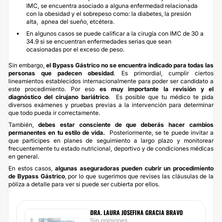
IMC, se encuentra asociado a alguna enfermedad relacionada
con la obesidad y el sobrepeso como: la diabetes, la presión
alta, apnea del sueño, etcétera.
En algunos casos se puede calificar a la cirugía con IMC de 30 a
34.9 si se encuentran enfermedades serias que sean
ocasionadas por el exceso de peso.
Sin embargo,
el Bypass Gástrico no se encuentra indicado para todas las
personas que padecen obesidad
. Es primordial, cumplir ciertos
lineamientos establecidos internacionalmente para poder ser candidato a
este procedimiento. Por eso
es muy importante la revisión y el
diagnóstico del cirujano bariátrico
. Es posible que tu médico te pida
diversos exámenes y pruebas previas a la intervención para determinar
que todo pueda ir correctamente.
También,
debes estar consciente de que deberás hacer cambios
permanentes en tu estilo de vida.
Posteriormente, se te puede invitar a
que participes en planes de seguimiento a largo plazo y monitorear
frecuentemente tu estado nutricional, deportivo y de condiciones médicas
en general.
En estos casos,
algunas aseguradoras pueden cubrir un procedimiento
de Bypass Gástrico
, por lo que sugerimos que revises las cláusulas de la
póliza a detalle para ver si puede ser cubierta por ellos.
DRA. LAURA JOSEFINA GRACIA BRAVO
Sin opiniones