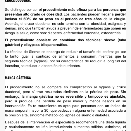
CRUCE DUODENAL
Se distingue por ser el
procedimiento más eficaz para las personas que
presentan alto grado de obesidad
. Los pacientes pueden llegar a
perder
incluso el 50% de su peso en el periodo de tres años
de la cirugía.
Además, el cruce duodenal no solo termina con la obesidad, estigmas y
demás, sino que también ayuda a prevenir de enfermedades que ponen en
riesgo la salud, como son: diabetes, enfermedad coronaria, osteoartritis.
El procedimiento consiste en combinar dos técnicas: sleeve (tubo
gástrico) y el bypass biliopancreático.
La técnica de Sleeve se encarga de reducir el tamaño del estómago, por
lo tanto igual la cantidad de alimentos a consumir, mientras que la
segunda técnica (bypass), por su característica de reducir la longitud del
intestino, se reduce la absorción de nutrientes.
MANGA GÁSTRICA
El procedimiento no se compara en complicación al bypass y cruce
duodenal, pero sí trae resultados similares en la pérdida de peso. Sin
embargo,
la manga gástrica no es reversible y tampoco es ajustable
,
pero sí produce una pérdida de peso mayor y menos riesgos en su
intervención. Es te tratamiento es apto para personas con un índice de
masa corporal mayor a 30, que padezcan alguna enfermedad asociada a
la presión alta, síndrome metabólico, apnea de sueño o diabetes.
Después de la intervención el especialista recomendará una dieta líquida
y paulatinamente se irán introduciendo alimentos sólidos, asimismo, el