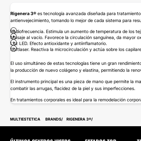
Rigenera 3®
es tecnología avanzada diseñada para tratamientos 
antienvejecimiento, tomando lo mejor de cada sistema para resu
Radiofrecuencia. Estimula un aumento de temperatura de los teji
Masaje al vacío. Favorece la circulación sanguínea, da mayor oxi
Luz LED. Efecto antioxidante y antiinflamatorio.
Softlaser. Reactiva la microcirculación y actúa sobre los capilare
El uso simultáneo de estas tecnologías tiene un gran rendimiento
la producción de nuevo colágeno y elastina, permitiendo la renov
El instrumento principal es una pieza de mano que permite la ma
combatir las arrugas, flacidez de la piel y sus imperfecciones.
En tratamientos corporales es ideal para la remodelación corporal,
MULTIESTETICA
BRANDS
RIGENERA 3®