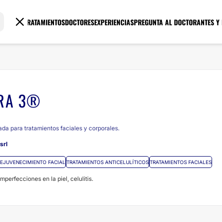
TRATAMIENTOS
DOCTORES
EXPERIENCIAS
PREGUNTA AL DOCTOR
ANTES Y
RA 3®
da para tratamientos faciales y corporales.
srl
EJUVENECIMIENTO FACIAL
TRATAMIENTOS ANTICELULÍTICOS
TRATAMIENTOS FACIALES
imperfecciones en la piel, celulitis.