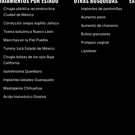
RATAMIENTOS POR ESTADO
OTRAS BÚSQUEDAS
EX
Cirugía plástica reconstructiva
Implantes de pantorrillas
Ciudad de México
Aumento pene
Corrección orejas soplillo Jalisco
Aumento de chamorro
Toxina botulínica Nuevo León
Bultos granulares
Manchas en la Piel Puebla
Prolapso vaginal
Tummy tuck Estado de México
Lipoláser
Cirugía bolsas de los ojos Baja
California
Isotretinoína Querétaro
Implantes labiales Guanajuato
Mastopexia Chihuahua
Ácido hialurónico Sinaloa