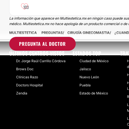
103
La información que aparece en Multiestetica.mx en ningún caso puede sustit
médico. Multiestetica.mx no hace apología de un producto comercial o de u
MULTIESTETICA
PREGUNTAS
CIRUGÍA GINECOMASTIA
¿CUANDO
PREGUNTA AL DOCTOR
ÚLTIMOS CENTROS VISTOS
ESTADOS TOP
TRA
Dr. Jorge Raúl Carrillo Córdova
Ciudad de México
H
d
Brows Doc
Jalisco
H
Clínicas Razo
Nuevo León
H
Doctors Hospital
Puebla
L
Zendia
Estado de México
R
L
M
L
C