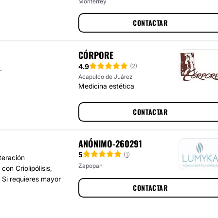
Monterrey
CONTACTAR
CÓRPORE
4.9
(
2
)
.
Acapulco de Juárez
Medicina estética
CONTACTAR
ANÓNIMO-260291
5
(
1
)
teración
Zapopan
con Criolipólisis,
. Si requieres mayor
CONTACTAR