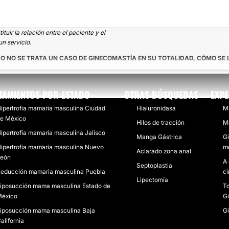
uir la relación entre el paciente y el
n servicio.
 NO SE TRATA UN CASO DE GINECOMASTÍA EN SU TOTALIDAD, CÓMO SE 
TAMIENTOS POR ESTADO
OTRAS BÚSQUEDAS
EXPE
ipertrofia mamaria masculina Ciudad
Hialuronidasa
Me
e México
Hilos de tracción
Me
ipertrofia mamaria masculina Jalisco
Manga Gástrica
Gi
ipertrofia mamaria masculina Nuevo
me
Aclarado zona anal
eón
A 
Septoplastia
educción mamaria masculina Puebla
ci
Lipectomía
iposucción mama masculina Estado de
To
éxico
G
iposucción mama masculina Baja
Gi
alifornia