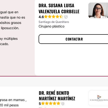
DRA. SUSANA LUISA
VALENZUELA CORBELLE
igual que en
4.6
(
7
)
mastia que no es
Santiago de Querétaro
pósitos grasos
Cirujano plástico
 liposucción.
ay múltiples
CONTACTAR
icado.
DR. RENÉ BENITO
MARTÍNEZ MARTÍNEZ
grasa en mamas ,
5
(
1
)
 20 mil pesos