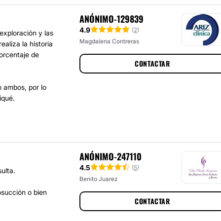
ANÓNIMO-129839
4.9
(
2
)
exploración y las
Magdalena Contreras
aliza la historia
porcentaje de
CONTACTAR
o ambos, por lo
iqué.
ANÓNIMO-247110
4.5
(
5
)
ulta.
Benito Juarez
osucción o bien
CONTACTAR