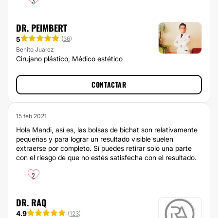
3
DR. PEIMBERT
5
(
36
)
Benito Juarez
Cirujano plástico, Médico estético
CONTACTAR
15 feb 2021
Hola Mandi, así es, las bolsas de bichat son relativamente
pequeñas y para lograr un resultado visible suelen
extraerse por completo. Sí puedes retirar solo una parte
con el riesgo de que no estés satisfecha con el resultado.
2
DR. RAQ
4.9
(
123
)