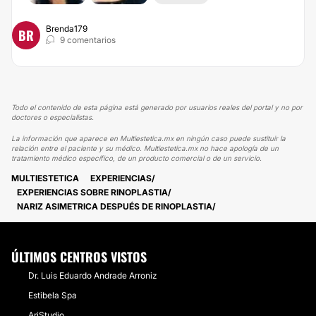
Brenda179
BR
9 comentarios
Todo el contenido de esta página está generado por usuarios reales del portal y no por
doctores o especialistas.
La información que aparece en Multiestetica.mx en ningún caso puede sustituir la
relación entre el paciente y su médico. Multiestetica.mx no hace apología de un
tratamiento médico específico, de un producto comercial o de un servicio.
MULTIESTETICA
EXPERIENCIAS
EXPERIENCIAS SOBRE RINOPLASTIA
NARIZ ASIMETRICA DESPUÉS DE RINOPLASTIA
ÚLTIMOS CENTROS VISTOS
Dr. Luis Eduardo Andrade Arroniz
Estibela Spa
AriStudio