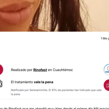
1
Me g
RINOPLASTI
Realizado por
Rinofast
en Cuauhtémoc
El tratamiento
vale la pena
Notificado por Serenamimilla. El 81% de pacientes han indicado que vale
la pena.
po de Rinofast que me atendió muy bien desde el primer día Mil gracia