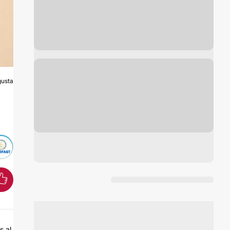
usta
A
s al