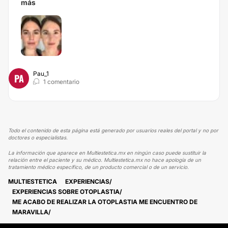
más
Pau_1
PA
1 comentario
Todo el contenido de esta página está generado por usuarios reales del portal y no por
doctores o especialistas.
La información que aparece en Multiestetica.mx en ningún caso puede sustituir la
relación entre el paciente y su médico. Multiestetica.mx no hace apología de un
tratamiento médico específico, de un producto comercial o de un servicio.
MULTIESTETICA
EXPERIENCIAS
EXPERIENCIAS SOBRE OTOPLASTIA
ME ACABO DE REALIZAR LA OTOPLASTIA ME ENCUENTRO DE
MARAVILLA