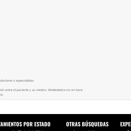
doctores o especialistas.
ión entre el paciente y su médico. Multiestetica.mx no hace
io.
IÓN
ME CAMBIO LA VIDA
TAMIENTOS POR ESTADO
OTRAS BÚSQUEDAS
EXPE