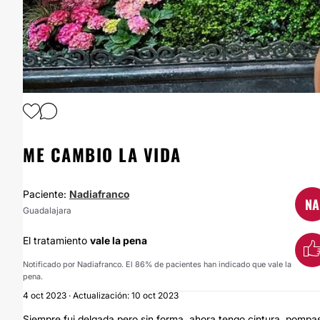
1
/
9
ME CAMBIO LA VIDA
Paciente:
Nadiafranco
NA
Guadalajara
El tratamiento
vale la pena
Notificado por Nadiafranco. El 86% de pacientes han indicado que vale la
pena.
4 oct 2023 · Actualización: 10 oct 2023
Siempre fui delgada pero sin forma, ahora tengo cintura, pompa