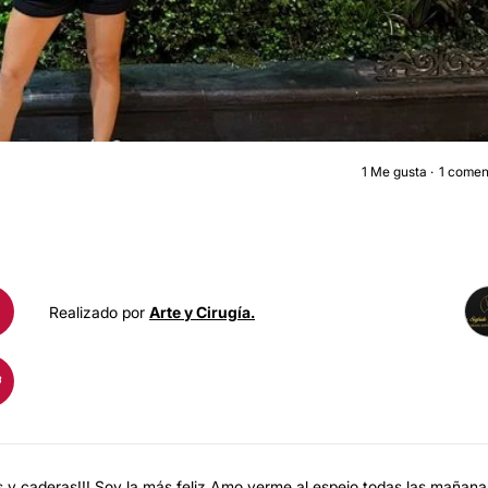
1
Me gusta
1 comen
LIPOSUCCIÓ
Realizado por
Arte y Cirugía.
s y caderas!!! Soy la más feliz Amo verme al espejo todas las mañana