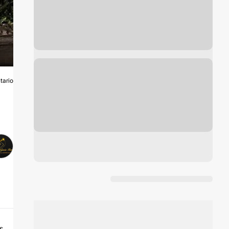
tario
N
s.