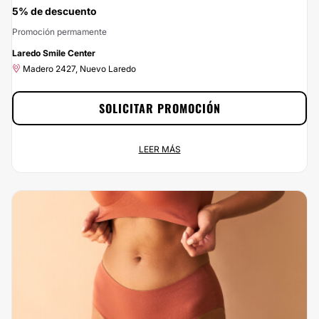
5% de descuento
Promoción permamente
-5%
Laredo Smile Center
Madero 2427, Nuevo Laredo
SOLICITAR PROMOCIÓN
5% de descuento
LEER MÁS
Promoción permamente
Madero 2427, Nuevo Laredo
Empieza a ahorrar ahora mismo disfrutando del 5% de descuento que te
ofrecemos por contratar a Dental Soto a través de Multiestetica.mx. Clica en
el botón Solicitar Promoción y ¡aprovecha nuestros descuentos!