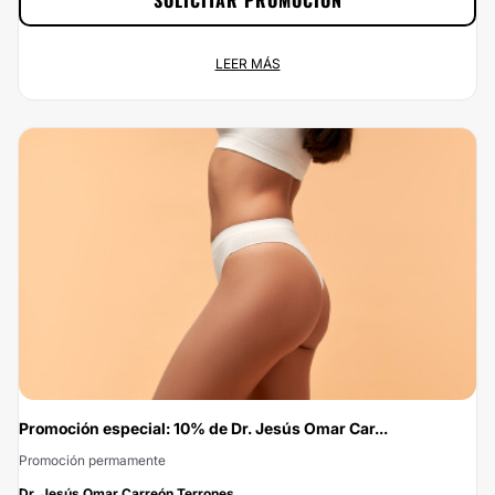
SOLICITAR PROMOCIÓN
Promoción especial: 15% de Dentalis Aesthetic
LEER MÁS
Promoción permamente
2 sedes en Miguel Hidalgo, San...
¡Ponle buena cara a la vida por menos de lo que esperas! En Multiestetica.mx
podrás contratar los servicios de Dentalis Aesthetic y estar como siempre
has soñado. ¡Aprovecha el 15% de descuento ya!
Promoción especial: 10% de Dr. Jesús Omar Car...
Promoción permamente
-10%
Dr. Jesús Omar Carreón Terrones