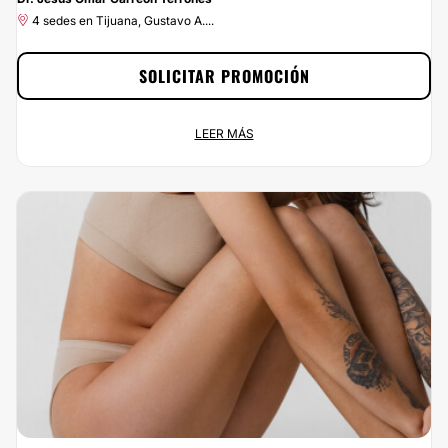
4 sedes en Tijuana, Gustavo A....
SOLICITAR PROMOCIÓN
Promoción especial: 10% de Dr. Jesús Omar Carreón
LEER MÁS
Terrones
Promoción permamente
4 sedes en Tijuana, Gustavo A....
¡Ponle buena cara a la vida por menos de lo que esperas! En Multiestetica.mx
podrás contratar los servicios de Dr. Jesús Omar Carreón Terrones y estar
como siempre has soñado. ¡Aprovecha el 10% de descuento ya!