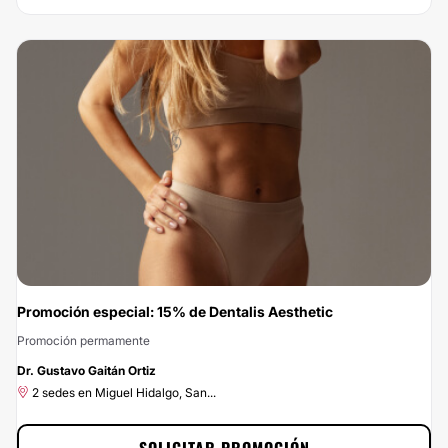
Alfonso Esparza Oteo 144 , Con...
No dejes escapar esta oportunidad: con Multiestetica.mx vas a ahorrar el 15%
si te pones en las manos de Dra. Roxana Alejandra Pérez Clavell. Si estás
buscando el mejor precio para un servicio de calidad, ¡has encontrado la
mejor opción! Porque en Multiestetica.mx, no queremos que el precio sea el
problema.
Promoción especial: 15% de Dentalis Aesthetic
Promoción permamente
-15%
Dr. Gustavo Gaitán Ortiz
2 sedes en Miguel Hidalgo, San...