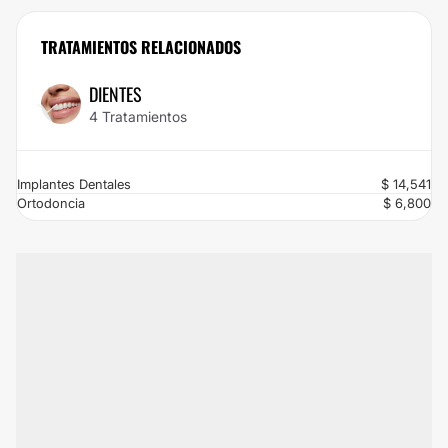
descuento. ¡No puedes desaprovechar esta oportunidad! Haz click en
Solicitar Promoción y envía tus datos para beneficiarte del 50% de
TRATAMIENTOS RELACIONADOS
descuento. ¿Qué estás esperando? ¡Contáctanos ya!
DIENTES
4 Tratamientos
Implantes Dentales
$ 14,541
Ortodoncia
$ 6,800