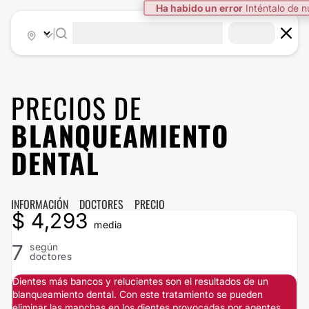
Ha habido un error
Inténtalo de 
|
PRECIOS DE
BLANQUEAMIENTO
DENTAL
INFORMACIÓN
DOCTORES
PRECIO
$ 4,293
media
7
según
doctores
Dientes más bancos y relucientes son el resultados de un
blanqueamiento dental. Con este tratamiento se pueden
eliminar las manchas en los dientes provocadas por agentes