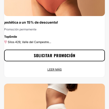
¡estética a un 15% de descuento!
Promoción permamente
-15%
TopSmile
Silos 429, Valle del Campestre...
SOLICITAR PROMOCIÓN
¡estética a un 15% de descuento!
LEER MÁS
Promoción permamente
Silos 429, Valle del Campestre...
No dejes escapar esta oportunidad: con Multiestetica.mx vas a ahorrar el 15%
si te pones en las manos de Rejuvenece. Si estás buscando el mejor precio
para un servicio de calidad, ¡has encontrado la mejor opción! Porque en
Multiestetica.mx, no queremos que el precio sea el problema.