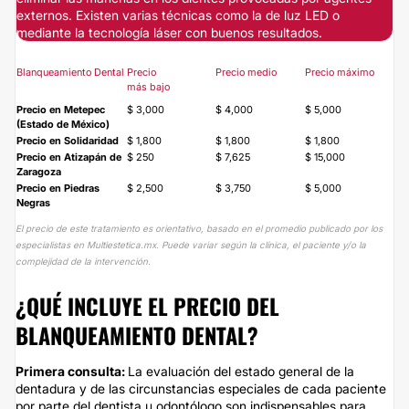
externos. Existen varias técnicas como la de luz LED o
mediante la tecnología láser con buenos resultados.
Blanqueamiento Dental
Precio
Precio medio
Precio máximo
más bajo
Precio en Metepec
$ 3,000
$ 4,000
$ 5,000
(Estado de México)
Precio en Solidaridad
$ 1,800
$ 1,800
$ 1,800
Precio en Atizapán de
$ 250
$ 7,625
$ 15,000
Zaragoza
Precio en Piedras
$ 2,500
$ 3,750
$ 5,000
Negras
El precio de este tratamiento es orientativo, basado en el promedio publicado por los
especialistas en Multiestetica.mx. Puede variar según la clínica, el paciente y/o la
complejidad de la intervención.
¿QUÉ INCLUYE EL PRECIO DEL
BLANQUEAMIENTO DENTAL?
Primera consulta:
La evaluación del estado general de la
dentadura y de las circunstancias especiales de cada paciente
por parte del dentista u odontólogo son indispensables para