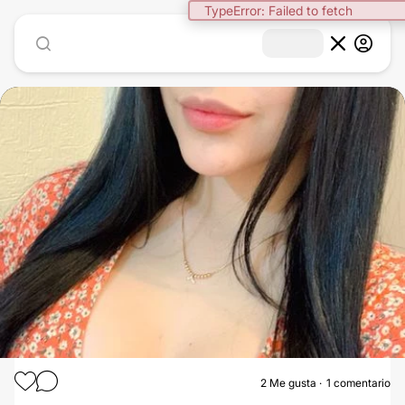
TypeError: Failed to fetch
1
/
3
2
Me gusta
1 comentario
AUMENTO DE BUSTO