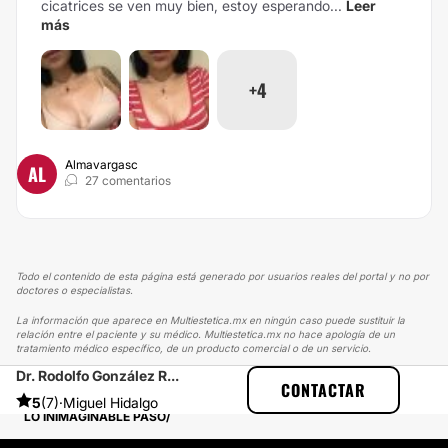
cicatrices se ven muy bien, estoy esperando...
Leer
más
+4
Almavargasc
AL
27 comentarios
Todo el contenido de esta página está generado por usuarios reales del portal y no por
doctores o especialistas.
La información que aparece en Multiestetica.mx en ningún caso puede sustituir la
relación entre el paciente y su médico. Multiestetica.mx no hace apología de un
tratamiento médico específico, de un producto comercial o de un servicio.
Dr. Rodolfo González R...
MULTIESTETICA
EXPERIENCIAS
CONTACTAR
EXPERIENCIAS SOBRE AUMENTO DE BUSTO
5
(7)
·
Miguel Hidalgo
LO INIMAGINABLE PASÓ