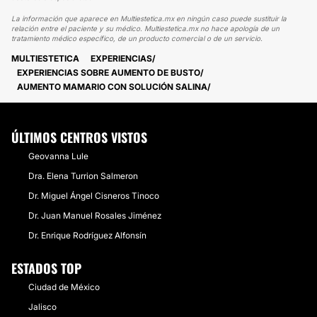
La información que aparece en Multiestetica.mx en ningún caso puede sustituir la
relación entre el paciente y su médico. Multiestetica.mx no hace apología de un
tratamiento médico específico, de un producto comercial o de un servicio.
MULTIESTETICA
EXPERIENCIAS
EXPERIENCIAS SOBRE AUMENTO DE BUSTO
AUMENTO MAMARIO CON SOLUCIÓN SALINA
ÚLTIMOS CENTROS VISTOS
Geovanna Lule
Dra. Elena Turrion Salmeron
Dr. Miguel Ángel Cisneros Tinoco
Dr. Juan Manuel Rosales Jiménez
Dr. Enrique Rodríguez Alfonsín
ESTADOS TOP
Ciudad de México
Jalisco