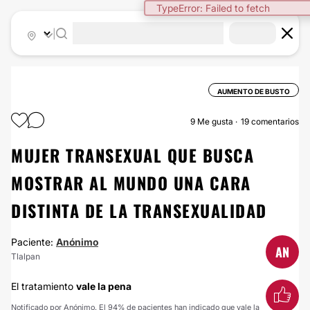
TypeError: Failed to fetch
|
AUMENTO DE BUSTO
9
Me gusta
19 comentarios
MUJER TRANSEXUAL QUE BUSCA
MOSTRAR AL MUNDO UNA CARA
DISTINTA DE LA TRANSEXUALIDAD
Paciente:
Anónimo
AN
Tlalpan
El tratamiento
vale la pena
Notificado por Anónimo. El 94% de pacientes han indicado que vale la