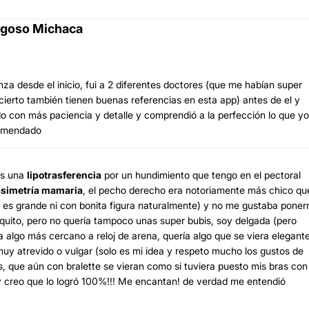
ragoso Michaca
za desde el inicio, fui a 2 diferentes doctores (que me habían super
ierto también tienen buenas referencias en esta app) antes de el y
 con más paciencia y detalle y comprendió a la perfección lo que yo
comendado
s una
lipotrasferencia
por un hundimiento que tengo en el pectoral
asimetría mamaria
, el pecho derecho era notoriamente más chico que
no es grande ni con bonita figura naturalmente) y no me gustaba pone
quito, pero no quería tampoco unas super bubis, soy delgada (pero
 algo más cercano a reloj de arena, quería algo que se viera elegant
uy atrevido o vulgar (solo es mi idea y respeto mucho los gustos de
as, que aún con bralette se vieran como si tuviera puesto mis bras con
a y creo que lo logró 100%!!! Me encantan! de verdad me entendió