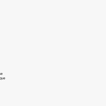
se
 que