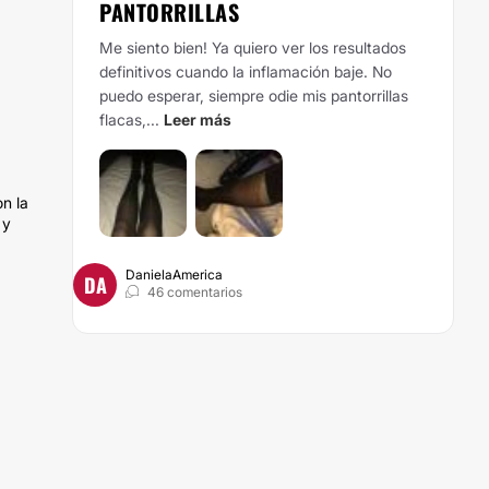
PANTORRILLAS
Me siento bien! Ya quiero ver los resultados
definitivos cuando la inflamación baje. No
puedo esperar, siempre odie mis pantorrillas
flacas,...
Leer más
on la
 y
DanielaAmerica
DA
46 comentarios