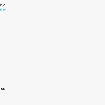
dejo
lla-
 los