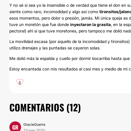
Y no sé si sea yo la insensible o de verdad que tiene el don en 
siente como raro, incomodidad y algo así como
tironsitos/jalon
esos momentos, pero dolor o presión, jamás. Mi única queja es d
tuve un moretón que fue donde
inyectaron la grasita
, en la es
pectoral) ahí sí que tuve moretones, pero tampoco me dolió nada, 
La movilidad escasa (por aquello de la incomodidad y tironsitos)
utilizo drenajes y las puntadas se cayeron solas.
Me dolió más la espalda y cuello por dormir bocarriba hasta qu
Estoy encantada con mis resultados al casi mes y medio de mi c
8
COMENTARIOS (
12
)
GracieGuerra
GR
23 may 2020