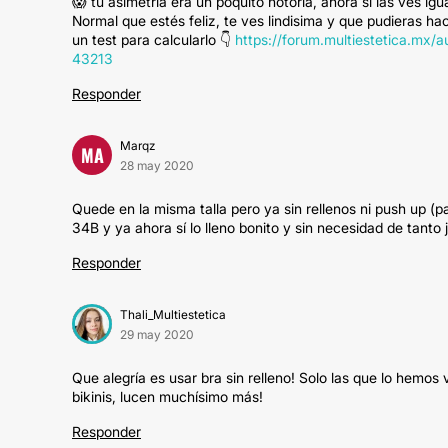
😱 tu asimetría era un poquito notoria, ahora si las ves igu
Normal que estés feliz, te ves lindisima y que pudieras hac
un test para calcularlo 👇
https://forum.multiestetica.mx/
43213
Responder
Marqz
MA
28 may 2020
Quede en la misma talla pero ya sin rellenos ni push up (pa
34B y ya ahora sí lo lleno bonito y sin necesidad de tanto j
Responder
Thali_Multiestetica
29 may 2020
Que alegría es usar bra sin relleno! Solo las que lo hemos
bikinis, lucen muchísimo más!
Responder