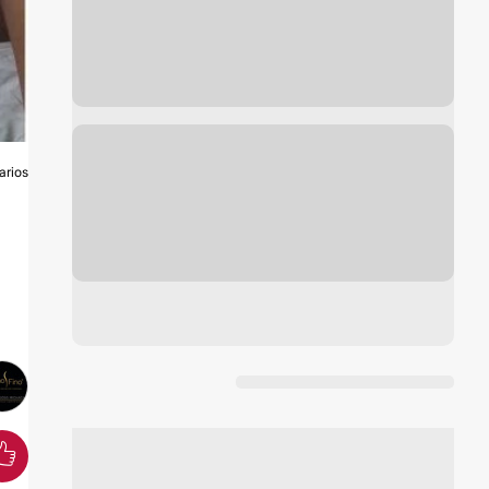
arios
O