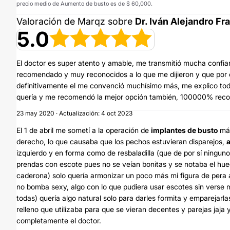
precio medio de Aumento de busto es de $ 60,000.
Valoración de Marqz sobre
Dr. Iván Alejandro F
5.0
El doctor es super atento y amable, me transmitió mucha confian
recomendado y muy reconocidos a lo que me dijieron y que por c
definitivamente el me convenció muchísimo más, me explico todo
quería y me recomendó la mejor opción también, 100000% re
23 may 2020 · Actualización: 4 oct 2023
El 1 de abril me sometí a la operación de
implantes de busto
má
derecho, lo que causaba que los pechos estuvieran disparejos,
izquierdo y en forma como de resbaladilla (que de por sí ningu
prendas con escote pues no se veían bonitas y se notaba el hue
caderona) solo quería armonizar un poco más mi figura de pera a
no bomba sexy, algo con lo que pudiera usar escotes sin verse m
todas) quería algo natural solo para darles formita y emparejarl
relleno que utilizaba para que se vieran decentes y parejas jaj
completamente el doctor.