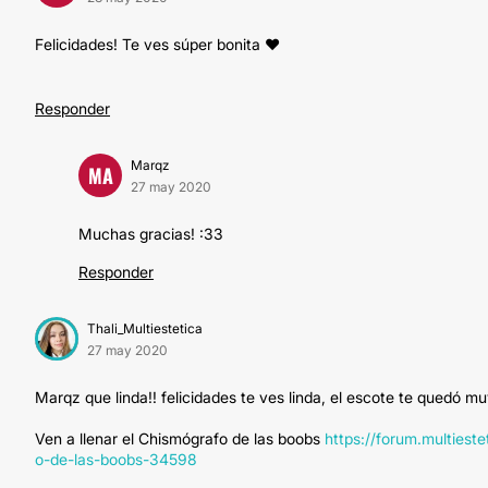
Felicidades! Te ves súper bonita ❤️
Responder
Marqz
MA
27 may 2020
Muchas gracias! :33
Responder
Thali_Multiestetica
27 may 2020
Marqz que linda!! felicidades te ves linda, el escote te quedó m
Ven a llenar el Chismógrafo de las boobs
https://forum.multies
o-de-las-boobs-34598