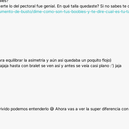
ales?
erte lo del pectoral fue genial. En qué talla quedaste? Si no sabes te 
aumento-de-busto/dime-como-son-tus-boobies-y-te-dire-cual-es-tu-ta
ra equilibrar la asimetría y aún así quedaba un poquito flojo)
ajaja hasta con bralet se ven así y antes se veía casi plano :') jaja
 vivido podemos entenderlo 😅 Ahora vas a ver la super diferencia con