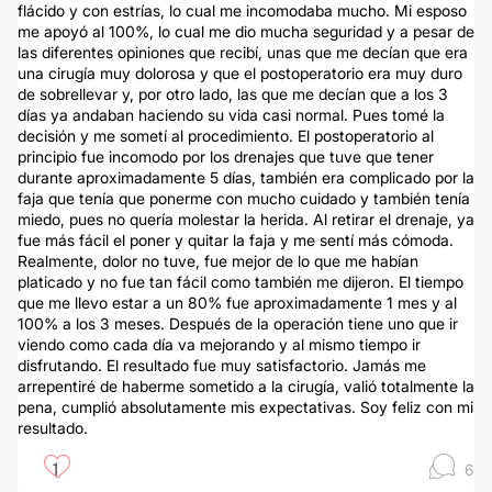
flácido y con estrías, lo cual me incomodaba mucho. Mi esposo
me apoyó al 100%, lo cual me dio mucha seguridad y a pesar de
las diferentes opiniones que recibí, unas que me decían que era
una cirugía muy dolorosa y que el postoperatorio era muy duro
de sobrellevar y, por otro lado, las que me decían que a los 3
días ya andaban haciendo su vida casi normal. Pues tomé la
decisión y me sometí al procedimiento. El postoperatorio al
principio fue incomodo por los drenajes que tuve que tener
durante aproximadamente 5 días, también era complicado por la
faja que tenía que ponerme con mucho cuidado y también tenía
miedo, pues no quería molestar la herida. Al retirar el drenaje, ya
fue más fácil el poner y quitar la faja y me sentí más cómoda.
Realmente, dolor no tuve, fue mejor de lo que me habían
platicado y no fue tan fácil como también me dijeron. El tiempo
que me llevo estar a un 80% fue aproximadamente 1 mes y al
100% a los 3 meses. Después de la operación tiene uno que ir
viendo como cada día va mejorando y al mismo tiempo ir
disfrutando. El resultado fue muy satisfactorio. Jamás me
arrepentiré de haberme sometido a la cirugía, valió totalmente la
pena, cumplió absolutamente mis expectativas. Soy feliz con mi
resultado.
1
6