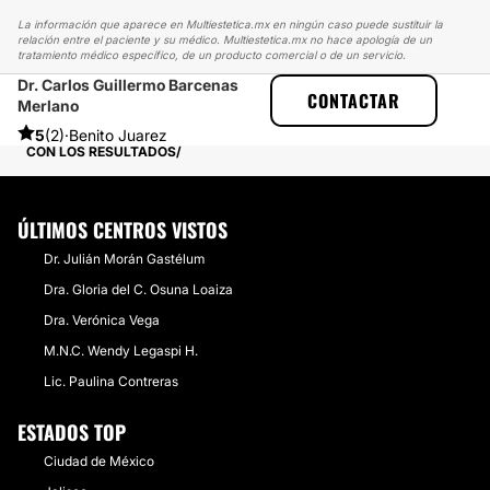
La información que aparece en Multiestetica.mx en ningún caso puede sustituir la
relación entre el paciente y su médico. Multiestetica.mx no hace apología de un
tratamiento médico específico, de un producto comercial o de un servicio.
Dr. Carlos Guillermo Barcenas
MULTIESTETICA
EXPERIENCIAS
CONTACTAR
Merlano
EXPERIENCIAS SOBRE ABDOMINOPLASTIA
MI ABDOMINOPLASTIA VALIÓ LA PENA, ESTOY MUY SATISFECHA
5
(2)
·
Benito Juarez
CON LOS RESULTADOS
ÚLTIMOS CENTROS VISTOS
Dr. Julián Morán Gastélum
Dra. Gloria del C. Osuna Loaiza
Dra. Verónica Vega
M.N.C. Wendy Legaspi H.
Lic. Paulina Contreras
ESTADOS TOP
Ciudad de México