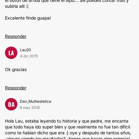
el botón de arriba que tiene el lápiz... allí puedes contar más y
subirla allí :)
Excelente finde guapa!
Responder
Lau20
LA
4 dic 2015
Ok gracias
Responder
Dan_Multiestetica
DA
6 may 2016
Hola Lau, estaba leyendo tu historia y que padre, me encanta
que todo haya ido super bien y que realmente no fue tan difícil
como te habían dicho que era :) oye y después de tantos años,
¿sigues viendo los resultados? ¿tienes que hacer algo especial