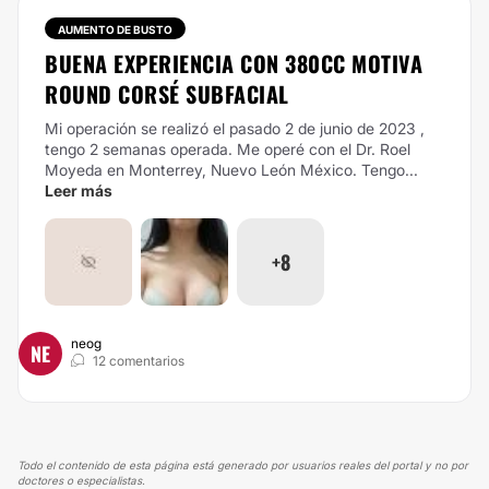
AUMENTO DE BUSTO
BUENA EXPERIENCIA CON 380CC MOTIVA
ROUND CORSÉ SUBFACIAL
Mi operación se realizó el pasado 2 de junio de 2023 ,
tengo 2 semanas operada. Me operé con el Dr. Roel
Moyeda en Monterrey, Nuevo León México.
Tengo...
Leer más
+8
neog
NE
12 comentarios
Todo el contenido de esta página está generado por usuarios reales del portal y no por
doctores o especialistas.