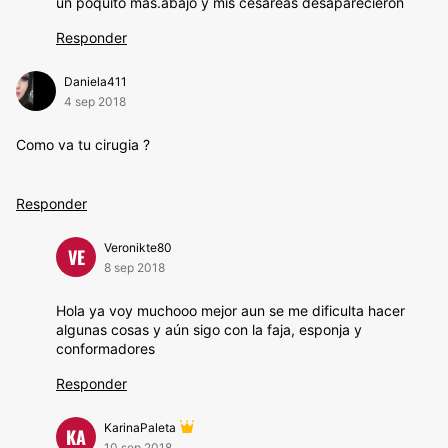
un poquito mas.abajo y mis cesáreas desaparecieron
Responder
Daniela411
4 sep 2018
Como va tu cirugia ?
Responder
Veronikte80
VE
8 sep 2018
Hola ya voy muchooo mejor aun se me dificulta hacer
algunas cosas y aún sigo con la faja, esponja y
conformadores
Responder
KarinaPaleta
KA
10 sep 2018