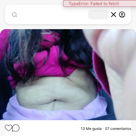
1
/
2
13
Me gusta
57 comentarios
ABDOMINOPLASTIA