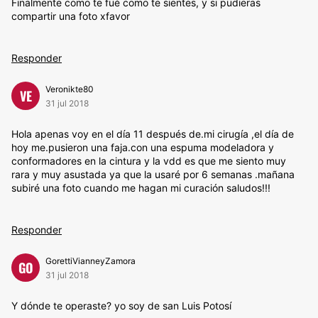
Finalmente como te fué como te sientes, y si pudieras
compartir una foto xfavor
Responder
Veronikte80
VE
31 jul 2018
Hola apenas voy en el día 11 después de.mi cirugía ,el día de
hoy me.pusieron una faja.con una espuma modeladora y
conformadores en la cintura y la vdd es que me siento muy
rara y muy asustada ya que la usaré por 6 semanas .mañana
subiré una foto cuando me hagan mi curación saludos!!!
Responder
GorettiVianneyZamora
GO
31 jul 2018
Y dónde te operaste? yo soy de san Luis Potosí