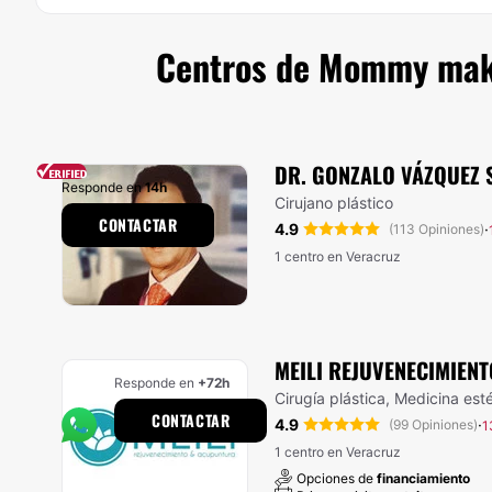
Centros de Mommy make
DR. GONZALO VÁZQUEZ
Responde en
14h
Cirujano plástico
CONTACTAR
4.9
·
(113 Opiniones)
1 centro en Veracruz
MEILI REJUVENECIMIENT
Responde en
+72h
Cirugía plástica, Medicina est
CONTACTAR
4.9
·
(99 Opiniones)
1
1 centro en Veracruz
Opciones de
financiamiento