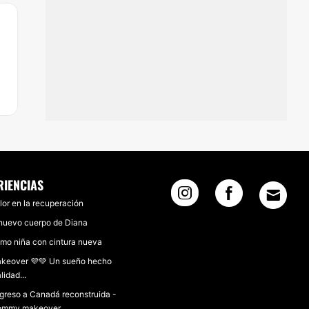
RIENCIAS
lor en la recuperación
 nuevo cuerpo de Diana
mo niña con cintura nueva
keover 💜💚 Un sueño hecho
lidad...
greso a Canadá reconstruida -
mmy makeover