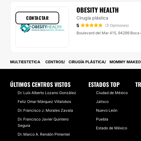
OBESITY HEALTH
CONTACTAR
Cirugía plástica
5
(3 Opiniones)
Boulevard del Mar 415, 94299 Boca e
MULTIESTETICA
CENTROS
CIRUGÍA PLÁSTICA
MOMMY MAKEO
ÚLTIMOS CENTROS VISTOS
ESTADOS TOP
TR
Dr. Luís Alberto Lozano González
Ciudad de México
Feliz Omar Márquez Villalobos
Jalisco
Dr. Francisco J. Morales Zavala
Nuevo León
Dr. Francisco Javier Quintero
Puebla
Segura
Estado de México
Dr. Marco A. Rendón Pimentel