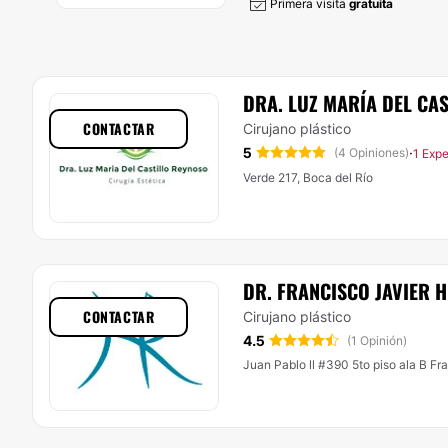
Primera visita
gratuita
DRA. LUZ MARÍA DEL CA
CONTACTAR
Cirujano plástico
5
·
(4 Opiniones)
1 Expe
Verde 217, Boca del Río
DR. FRANCISCO JAVIER 
CONTACTAR
Cirujano plástico
4.5
(1 Opinión)
Juan Pablo ll #390 5to piso ala B F