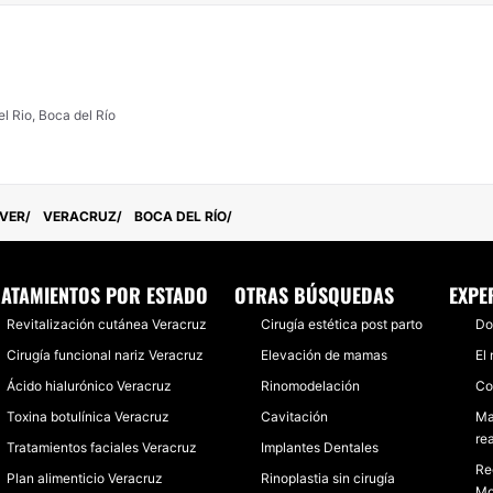
l Rio, Boca del Río
VER
VERACRUZ
BOCA DEL RÍO
ATAMIENTOS POR ESTADO
OTRAS BÚSQUEDAS
EXPE
Revitalización cutánea Veracruz
Cirugía estética post parto
Do
Cirugía funcional nariz Veracruz
Elevación de mamas
El
Ácido hialurónico Veracruz
Rinomodelación
Co
Toxina botulínica Veracruz
Cavitación
Ma
rea
Tratamientos faciales Veracruz
Implantes Dentales
Re
Plan alimenticio Veracruz
Rinoplastia sin cirugía
Mo