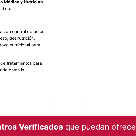
o Médico y Nutrición
ética.
mas de control de peso
eso, desnutrición,
poyo nutricional para
ece tratamientos para
izada como la
dado comprometido a
a uno de los
r
.
Javier Ferrer
tros Verificados
que puedan ofrecer
, toma las medidas