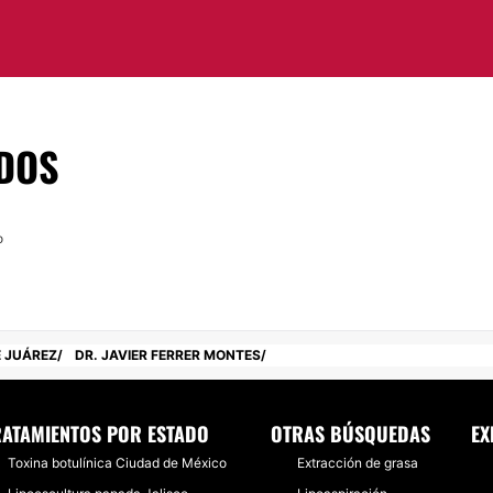
etcétera. Además se
 las células y a partir
 y el tratamiento
rsonalizados.
DOS
 en Naucalpan de
o
 JUÁREZ
DR. JAVIER FERRER MONTES
RATAMIENTOS POR ESTADO
OTRAS BÚSQUEDAS
EX
Toxina botulínica Ciudad de México
Extracción de grasa