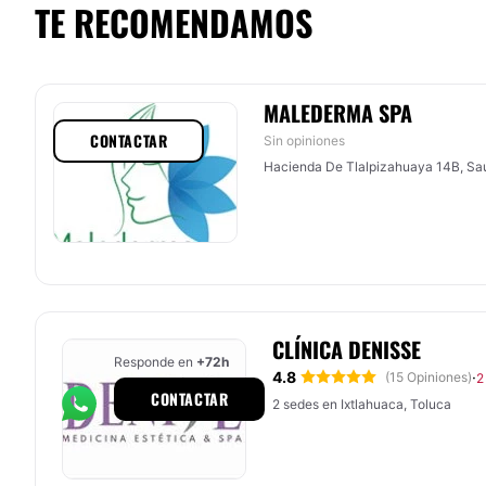
TE RECOMENDAMOS
MALEDERMA SPA
CONTACTAR
Sin opiniones
Hacienda De Tlalpizahuaya 14B, Sau
CLÍNICA DENISSE
Responde en
+72h
4.8
·
(15 Opiniones)
2
CONTACTAR
2 sedes en Ixtlahuaca, Toluca