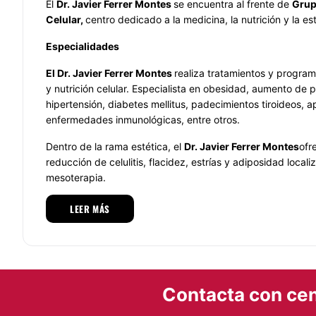
El
Dr. Javier Ferrer Montes
se encuentra al frente de
Grup
Celular,
centro dedicado a la medicina, la nutrición y la est
Especialidades
El
Dr. Javier Ferrer Montes
realiza tratamientos y progra
y nutrición celular. Especialista en obesidad, aumento de p
hipertensión, diabetes mellitus, padecimientos tiroideos, a
enfermedades inmunológicas, entre otros.
Dentro de la rama estética, el
Dr. Javier Ferrer Montes
ofr
reducción de celulitis, flacidez, estrías y adiposidad local
mesoterapia.
Equipo
LEER MÁS
El
Dr. Javier Ferrer Montes
cuenta con un equipo consoli
ofrecer la mejor atención y una consulta de calidad en cad
procedimientos que ofrece.
En la primer consulta de control de peso, por ejemplo, el
D
Contacta con cen
Montes
realiza una historia clínica completa del paciente