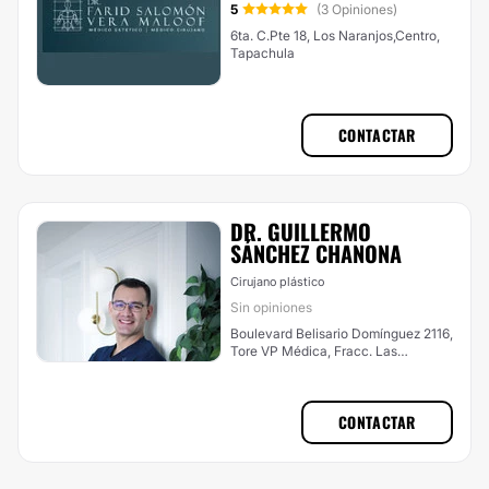
5
(3 Opiniones)
6ta. C.Pte 18, Los Naranjos,Centro,
Tapachula
CONTACTAR
DR. GUILLERMO
SÁNCHEZ CHANONA
Cirujano plástico
Sin opiniones
Boulevard Belisario Domínguez 2116,
Tore VP Médica, Fracc. Las
Arboledas., Tuxtla Gutiérrez
CONTACTAR