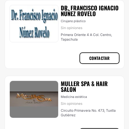
DR. FRANCISCO IGNACIO
NÚÑEZ ROVELO
Cirujano plástico
Sin opiniones
Primera Oriente 4 A Col. Centro,
Tapachula
CONTACTAR
MULLER SPA & HAIR
SALON
Medicina estética
Sin opiniones
Circuito Primavera No. 473, Tuxtla
Gutiérrez