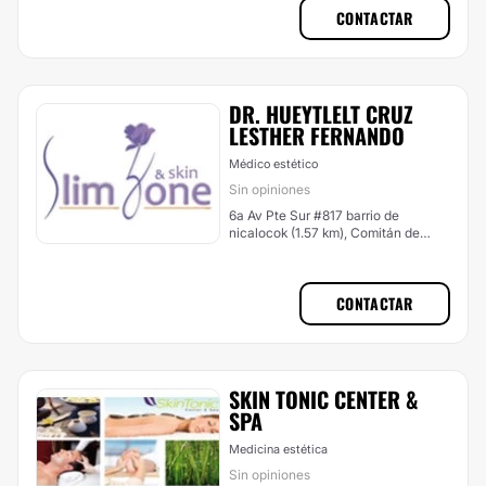
CONTACTAR
DR. HUEYTLELT CRUZ
LESTHER FERNANDO
Médico estético
Sin opiniones
6a Av Pte Sur #817 barrio de
nicalocok (1.57 km), Comitán de
Domínguez
CONTACTAR
SKIN TONIC CENTER &
SPA
Medicina estética
Sin opiniones