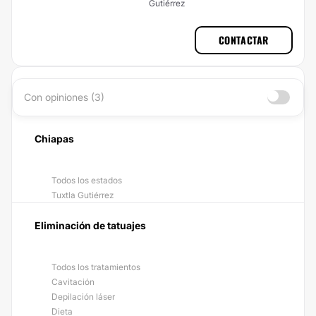
Gutiérrez
CONTACTAR
Con opiniones (3)
Chiapas
Todos los estados
Tuxtla Gutiérrez
Eliminación de tatuajes
Todos los tratamientos
Cavitación
Depilación láser
Dieta