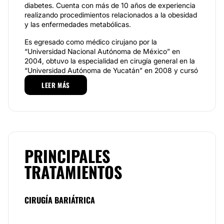
diabetes. Cuenta con más de 10 años de experiencia
realizando procedimientos relacionados a la obesidad
y las enfermedades metabólicas.
Es egresado como médico cirujano por la
“Universidad Nacional Autónoma de México” en
2004, obtuvo la especialidad en cirugía general en la
“Universidad Autónoma de Yucatán” en 2008 y cursó
el postgrado en cirugía de obesidad y diabetes
LEER MÁS
laparoscópico-robotico en el ”Centro de Excelencia
para el Estudio y Tratamiento de la Obesidad y
Diabetes”.
Especialidades
Entre los tratamientos que realiza el Dr. Raúl Vázquez
PRINCIPALES
Pelcastre se encuentran el bypass gástrico de una
sola anastomosis, el balón gástrico y la manga
TRATAMIENTOS
gástrica. Un diagnóstico personalizado y los estudios
pertinentes, le permitirán corregir de la manera más
segura y eficiente aquellos problemas con los que los
CIRUGÍA BARIÁTRICA
pacientes no se sienten cómodos y lograr un
bienestar integral en el mismo.