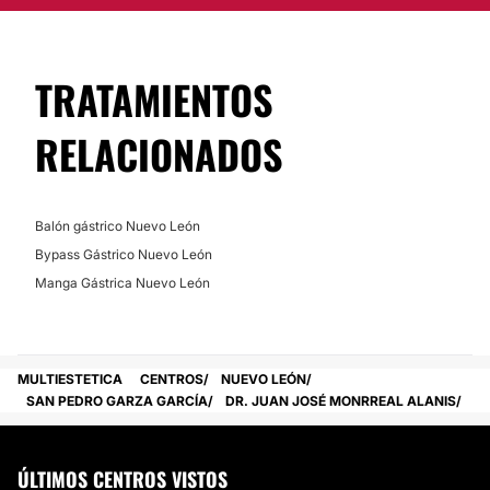
lo antes posible para que puedas conocer todo lo que
la bariatría puede hacer por mejorar tu salud.
Posibilidad de videoconsulta:
TRATAMIENTOS
No
RELACIONADOS
Financiación o facilidades de pago:
No
Balón gástrico Nuevo León
Bypass Gástrico Nuevo León
Manga Gástrica Nuevo León
MULTIESTETICA
CENTROS
NUEVO LEÓN
SAN PEDRO GARZA GARCÍA
DR. JUAN JOSÉ MONRREAL ALANIS
ÚLTIMOS CENTROS VISTOS