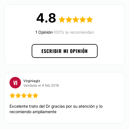
se encuentra en la ciudad de
Tijuana
, Baja California,
donde ofrece a sus pacientes un diagnóstico
4.8
completo y detallado de los tratamientos más
efectivos y duraderos que ayuden a cuidar la imagen
tanto de mujeres como de hombres.
1 Opinión
·
100% la recomiendan
Posibilidad de videoconsulta:
No
ESCRIBIR MI OPINIÓN
Financiación o facilidades de pago:
No
Virginiaglz
VI
Validada el 4 feb 2019
Excelente trato del Dr gracias por su atención y lo
recomiendo ampliamente