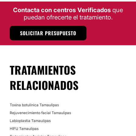
Contacta con centros Verificados
que
puedan ofrecerte el tratamiento.
SOLICITAR PRESUPUESTO
TRATAMIENTOS
RELACIONADOS
Toxina botulínica Tamaulipas
Rejuvenecimiento facial Tamaulipas
Labioplastia Tamaulipas
HIFU Tamaulipas