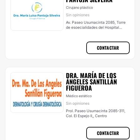
Cirujano plástico
Sin opiniones
Av. Paseo Usumacinta 2085, Torre
de esoecialidades del Hospital
Ángeles, Centro
CONTACTAR
DRA. MARÍA DE LOS
ÁNGELES SANTILLÁN
FIGUEROA
Médico estético
Sin opiniones
Prol. Paseo Usumacinta 2085-311,
Col. El Espejo II,, Centro
CONTACTAR