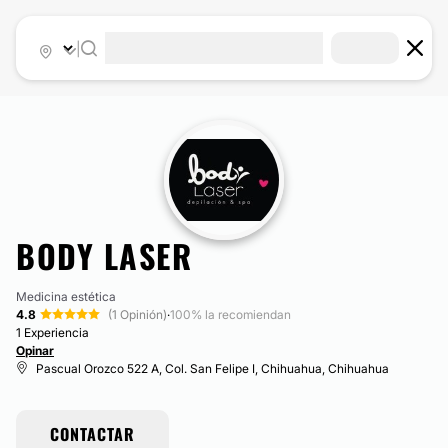
|
BODY LASER
Medicina estética
4.8
(1 Opinión)
·
100% la recomiendan
1 Experiencia
Opinar
Pascual Orozco 522 A, Col. San Felipe I, Chihuahua, Chihuahua
CONTACTAR