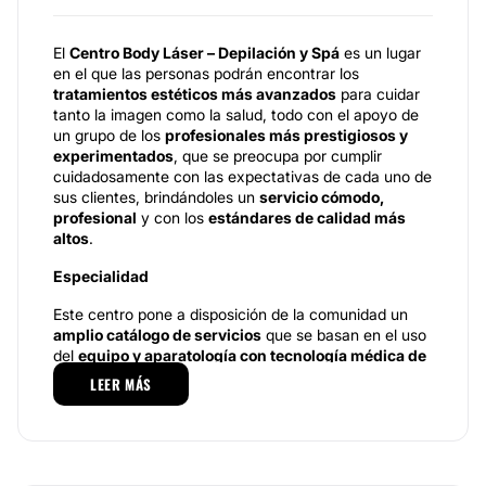
El
Centro Body Láser – Depilación y Spá
es un lugar
en el que las personas podrán encontrar los
tratamientos estéticos más avanzados
para cuidar
tanto la imagen como la salud, todo con el apoyo de
un grupo de los
profesionales más prestigiosos y
experimentados
, que se preocupa por cumplir
cuidadosamente con las expectativas de cada uno de
sus clientes, brindándoles un
servicio cómodo,
profesional
y con los
estándares de calidad más
altos
.
Especialidad
Este centro pone a disposición de la comunidad un
amplio catálogo de servicios
que se basan en el uso
del
equipo y aparatología con tecnología médica de
última generación
que permite alcanzar los mejores
LEER MÁS
resultados y optimizar cada proceso médico. Por
ejemplo, para la
zona corporal,
uno de los
tratamientos que cuenta con una alta demanda en el
centro es la
reducción del contorno corporal
, un
procedimiento mediante el cual, a través de la