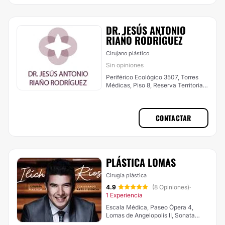
DR. JESÚS ANTONIO
RIAÑO RODRÍGUEZ
Cirujano plástico
Sin opiniones
Periférico Ecológico 3507, Torres
Médicas, Piso 8, Reserva Territorial
Atlixcáyotl,, San Andrés Cholula
CONTACTAR
PLÁSTICA LOMAS
Cirugía plástica
4.9
(8 Opiniones)
·
1 Experiencia
Escala Médica, Paseo Ópera 4,
Lomas de Angelopolis II, Sonata
Town Center, San Andrés Cholula