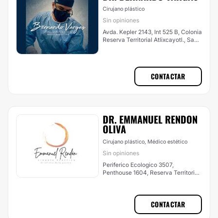
Cirujano plástico
Sin opiniones
Avda. Kepler 2143, Int 525 B, Colonia
Reserva Territorial Atlixcayotl., San
Andrés Cholula
CONTACTAR
DR. EMMANUEL RENDON
OLIVA
Cirujano plástico, Médico estético
Sin opiniones
Periferico Ecologico 3507,
Penthouse 1604, Reserva Territorial
Atlixcayotl, San Andrés Cholula
CONTACTAR