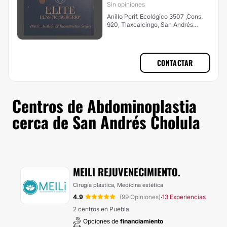
Sin opiniones
Anillo Perif. Ecológico 3507 ,Cons.
920, Tlaxcalcingo, San Andrés
Cholula
CONTACTAR
Centros de Abdominoplastia
cerca de San Andrés Cholula
MEILI REJUVENECIMIENTO.
Cirugía plástica, Medicina estética
4.9
(99 Opiniones)
13 Experiencias
·
2 centros en Puebla
Opciones de
financiamiento