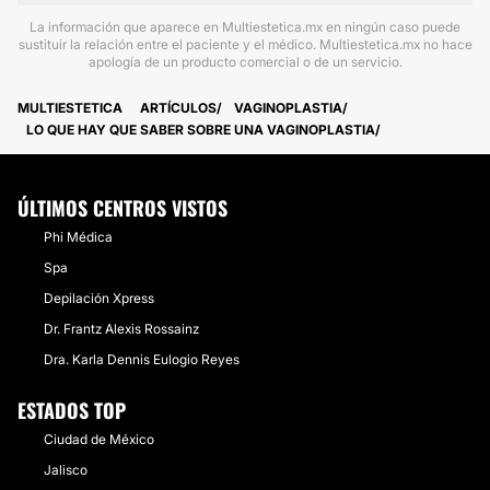
La información que aparece en Multiestetica.mx en ningún caso puede
sustituir la relación entre el paciente y el médico. Multiestetica.mx no hace
apología de un producto comercial o de un servicio.
MULTIESTETICA
ARTÍCULOS
VAGINOPLASTIA
​LO QUE HAY QUE SABER SOBRE UNA VAGINOPLASTIA
ÚLTIMOS CENTROS VISTOS
Phi Médica
Spa
Depilación Xpress
Dr. Frantz Alexis Rossainz
Dra. Karla Dennis Eulogio Reyes
ESTADOS TOP
Ciudad de México
Jalisco