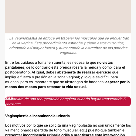
. La vaginoplastia se enfoca en trabajar los músculos que se encuentran
en la vagina. Este procedimiento estrecha y cierra estos músculos,
brindando así mayor fuerza y aumentando la estrechez de las paredes
vaginales.
Entre los cuidaos a tomar en cuenta, es necesario que
no vistas
pantalones
, de lo contrario esta prenda rosará la herida y complicará el
postoperatorio. Al igual, debes
abstenerte de realizar ejercicio
que
implique fuerza o presión en la zona vaginal; y, lo que es difícil para
muchas, pero es importante que se abstengan de hacer es:
esperar por lo
menos dos meses para retomar tu vida sexual.
Se hablará de una recuperación completa cuando hayan transcurrido 6
semanas.
Vaginoplastia e incontinencia urinaria
Los motivos por lo que se solicita una vaginoplastia no son únicamente los
ya mencionados (pérdida de tono muscular, etc.) puesto que también el
presentar incontinencia urinaria orilla a practicarse esta intervención.