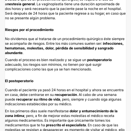
a
nestesia general
. La vaginoplastia tiene una duración aproximada de
dos horas y será necesario que la paciente pase la noche en el hospital.
Será después de 24 horas que la paciente regrese a su hogar, en caso que
no se presente algún problema.
Riesgos por el procedimiento
No olvidemos que al tratarse de un procedimiento quirúrgico éste siempre
se acompaña de riesgos. Entre los más comunes suelen ser:
infecciones,
hematomas, molestias, dolor, pérdida de sensibilidad y sangrado
abundante
.
Cuando el proceso es bien realizado y se sigue un
postoperatorio
adecuado, los riesgos son mínimos, no tienen por qué surgir
complicaciones como las que ya se han mencionado.
El postoperatorio
Cuando el paciente ya pasó 24 horas en el hospital y ahora se encuentra
en casa, debe centrarse en su
recuperación
. Al cabo de una semana
puede
recuperar su ritmo de vida
, pero, siempre y cuando siga algunas
indicaciones establecidas por su médico.
En los primeros días suele manifestarse
dolor y entumecimiento de la
zona íntima
; pero, a fin de mejorar estas molestias el médico receta
algunos medicamentos. Es importante que únicamente tomes los
medicamentos que te ha
prescrito el especialista
. En caso de que las
molestias se resistan a desaparecer, es momento de visitar al médico, ello