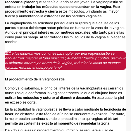
recobrar el
placer
que se tenía cuando se era joven. La vaginoplastia se
enfoca en t
rabajar los músculos que se encuentran en la vagina
. Este
procedimiento
estrecha y cierra
estos músculos, brindando así mayor
fuerza y aumentando la estrechez de las paredes vaginales.
La vaginoplastia es solicitada por aquellas mujeres que a causa de los
partos
o
paso del tiempo
notan pérdida de fuerza en la zona de la vagina.
Aunque, el principal interés es por
motivos sexuales
, ello tanto para ellas
como para su pareja. Al ser tratados los músculos de la vagina el placer se
recobra.
Entre los motivos más comunes para optar por una vaginoplastia se
encuentran: mejorar el tono muscular, aumentar fuerza y control, disminuir
el diámetro interno y externo de la vagina, reducir el exceso de mucosa
vaginal, reforzar el cuerpo perianal.
El procedimiento de la vaginoplastia
Como ya lo sabemos, el principal interés de la
vaginoplastia
es cerrar los
músculos que conforman la vagina; entonces, lo que el cirujano hace es
estirar los músculos y suturar al diámetro deseado
. En este caso, la piel
en exceso se corta.
En la actualidad la vaginoplastia se lleva a cabo mediante la
tecnología de
láser
; no obstante, esta técnica aún no se encuentra avanzada. Por tanto,
la mejor opción continúa siendo el procedimiento quirúrgico:
el bisturí
permite un corte más exacto al momento de remodelar la zona
.
Debido a que es un procedimiento quirúrgico, se requiere el uso de