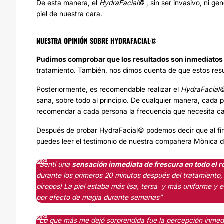
De esta manera, el
HydraFacial©
, sin ser invasivo, ni ge
piel de nuestra cara.
NUESTRA OPINIÓN SOBRE HYDRAFACIAL©
Pudimos comprobar que los resultados son inmediatos
tratamiento. También, nos dimos cuenta de que estos res
Posteriormente, es recomendable realizar el
HydraFacial
sana, sobre todo al principio. De cualquier manera, cada p
recomendar a cada persona la frecuencia que necesita cad
Después de probar HydraFacial© podemos decir que al fin
puedes leer el testimonio de nuestra compañera Mònica d
“Sentí una
sensación inmediata de frescura en todo el r
durante los primeros 20 minutos después del tratamiento, 
piropos! La piel estaba más lisa, tersa y más uniforme y 
por efecto de magia durante semanas”
“Lo que más me dejó sorprendida fue la percepción inmedi