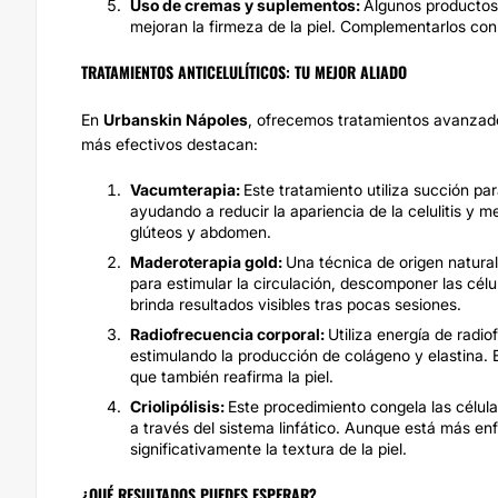
Uso de cremas y suplementos:
Algunos productos 
mejoran la firmeza de la piel. Complementarlos con
TRATAMIENTOS ANTICELULÍTICOS: TU MEJOR ALIADO
En
Urbanskin Nápoles
, ofrecemos tratamientos avanzados
más efectivos destacan:
Vacumterapia:
Este tratamiento utiliza succión par
ayudando a reducir la apariencia de la celulitis y m
glúteos y abdomen.
Maderoterapia gold:
Una técnica de origen natur
para estimular la circulación, descomponer las célul
brinda resultados visibles tras pocas sesiones.
Radiofrecuencia corporal:
Utiliza energía de radio
estimulando la producción de colágeno y elastina. Es
que también reafirma la piel.
Criolipólisis:
Este procedimiento congela las célula
a través del sistema linfático. Aunque está más en
significativamente la textura de la piel.
¿QUÉ RESULTADOS PUEDES ESPERAR?