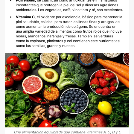
Polifenoles,
se clasifican como antioxidantes e inflamatorios
importantes que protegen la piel del sol y diversas agresiones
ambientales. Los vegetales, café, vino tinto y té, son excelentes.
Vitamina C,
el oxidante por excelencia, básico para mantener la
piel saludable, es ideal para tratar las líneas finas y arrugas, así
como aumentar la producción de colágeno. Se encuentra en
una amplia variedad de alimentos como frutos rojos que incluye
moras, arándanos, naranjas y fresas. También las verduras
como la espinaca, pimientos y col contienen este nutriente; así
como las semillas, granos y nueces.
Una alimentación equilibrada que contiene vitaminas A, C, D y E