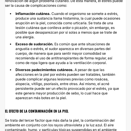
renovación de algún problema cutáneo. De esta manera, el estrés puede
ser la causa de complicaciones como:
Inflamación cutánea.
Cuando el organismo se somete a estrés,
produce una sustancia llama histamina, la cual puede ocasiones
erupción en la piel, conocida como urticaria. Se trata de una
lesión cutánea que conlleva ardor o picazón, sin embargo, es
posible que desaparezcan por sí solas a menos que se trate de
una alergia.
Exceso de sudoración.
Es común que ante situaciones de
angustia o estrés, el sudor aparezca en diversas partes del
cuerpo, de manera que para sentir mayor comodidad se
recomienda el uso de antitranspirantes de forma regular, así
como de ropa ligera que ayuda a la ventilación corporal.
Diversos padecimientos cutáneos.
A pesar de que las
afecciones en la piel por estrés pueden ser tratables, también
puede complicar algunas lesiones previas como rosácea,
alopecia, vitíligo, psoriasis, entre otras. Así mismo, el acné
persistente puede ser un efecto provocado por el estrés, ya que
este genera mayor producción de sebo, lo cual hace que
aparezcan más botes en la piel.
EL EFECTO DE LA CONTAMINACIÓN EN LA PIEL
Se trata del tercer factor que más daña la piel, la contaminación del
ambiente en conjunto con los rayos ultravioleta y la luz azul. El aire
contaminado, humo, y partículas tóxicas suspendidas en el ambiente