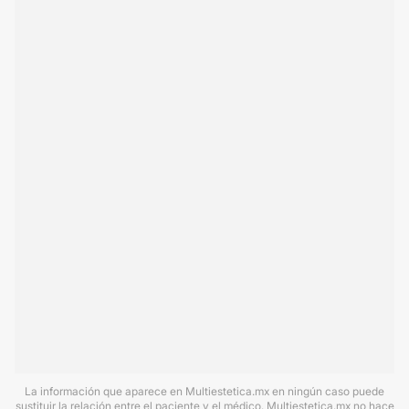
La información que aparece en Multiestetica.mx en ningún caso puede
sustituir la relación entre el paciente y el médico. Multiestetica.mx no hace