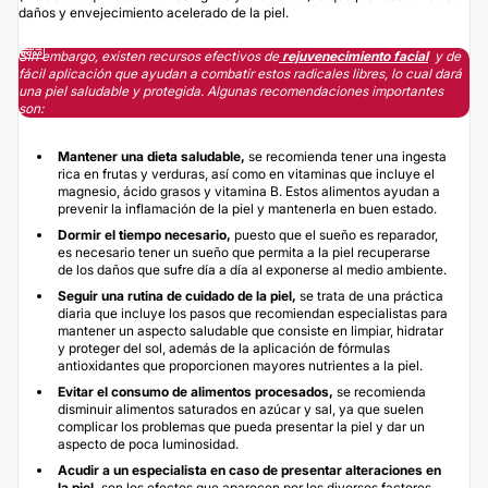
daños y envejecimiento acelerado de la piel.
Sin embargo, existen recursos efectivos de
rejuvenecimiento facial
y de
fácil aplicación que ayudan a combatir estos radicales libres, lo cual dará
una piel saludable y protegida. Algunas recomendaciones importantes
son:
Mantener una dieta saludable,
se recomienda tener una ingesta
rica en frutas y verduras, así como en vitaminas que incluye el
magnesio, ácido grasos y vitamina B. Estos alimentos ayudan a
prevenir la inflamación de la piel y mantenerla en buen estado.
Dormir el tiempo necesario,
puesto que el sueño es reparador,
es necesario tener un sueño que permita a la piel recuperarse
de los daños que sufre día a día al exponerse al medio ambiente.
Seguir una rutina de cuidado de la piel,
se trata de una práctica
diaria que incluye los pasos que recomiendan especialistas para
mantener un aspecto saludable que consiste en limpiar, hidratar
y proteger del sol, además de la aplicación de fórmulas
antioxidantes que proporcionen mayores nutrientes a la piel.
Evitar el consumo de alimentos procesados,
se recomienda
disminuir alimentos saturados en azúcar y sal, ya que suelen
complicar los problemas que pueda presentar la piel y dar un
aspecto de poca luminosidad.
Acudir a un especialista en caso de presentar alteraciones en
la piel,
son los efectos que aparecen por los diversos factores