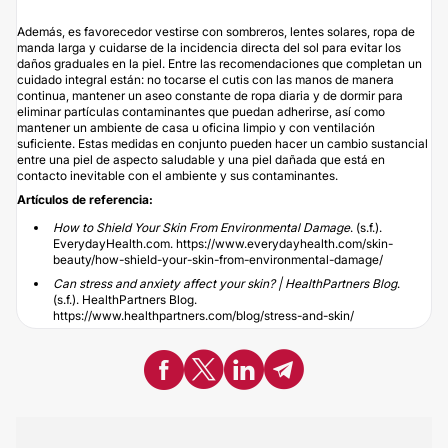
Además, es favorecedor vestirse con sombreros, lentes solares, ropa de
manda larga y cuidarse de la incidencia directa del sol para evitar los
daños graduales en la piel. Entre las recomendaciones que completan un
cuidado integral están: no tocarse el cutis con las manos de manera
continua, mantener un aseo constante de ropa diaria y de dormir para
eliminar partículas contaminantes que puedan adherirse, así como
mantener un ambiente de casa u oficina limpio y con ventilación
suficiente. Estas medidas en conjunto pueden hacer un cambio sustancial
entre una piel de aspecto saludable y una piel dañada que está en
contacto inevitable con el ambiente y sus contaminantes.
Artículos de referencia:
How to Shield Your Skin From Environmental Damage
. (s.f.).
EverydayHealth.com.
https://www.everydayhealth.com/skin-
beauty/how-shield-your-skin-from-environmental-damage/
Can stress and anxiety affect your skin? | HealthPartners Blog
.
(s.f.). HealthPartners Blog.
https://www.healthpartners.com/blog/stress-and-skin/