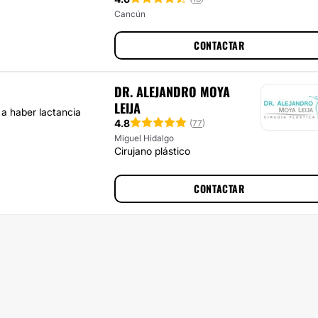
Cancún
CONTACTAR
DR. ALEJANDRO MOYA
LEIJA
 a haber lactancia
4.8
(
77
)
Miguel Hidalgo
Cirujano plástico
CONTACTAR