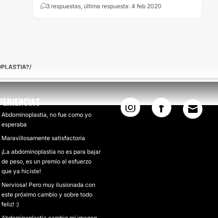
3 respuestas, última respuesta: 4 feb 2020
OPLASTIA?
PERIENCIAS
Abdominoplastia, no fue como yo
esperaba
Maravillosamente satisfactoria
¡La abdominoplastia no es para bajar
de peso, es un premio al esfuerzo
que ya hiciste!
Nerviosa! Pero muy ilusionada con
este próximo cambio y sobre todo
feliz! :)
Abdominoplastia cambio mi imagen