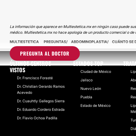
La información que aparece en Multiestetica.mx en ningún caso puede sustit
médico. Multiestetica.mx no hace apología de un producto comercial o de u
MULTIESTETICA
PREGUNTAS
ABDOMINOPLASTIA
CUÁNTO SE 
PREGUNTA AL DOCTOR
ÚLTIMOS CENTROS
ESTADOS TOP
TRAT
VISTOS
Ciudad de México
Li
Dr. Francisco Forasté
Jalisco
Ab
Dr. Christian Gerardo Ramos
Nuevo León
Re
Acevedo
Puebla
Re
Dr. Cuauhtly Gallegos Sierra
Estado de México
Li
Dr. Eduardo Cordero Estrada
Mé
Dr. Flavio Ochoa Padilla
Tum
Di