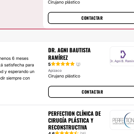
Cirujano plástico
CONTACTAR
DR. AGNI BAUTISTA
RAMÍREZ
l menos 6 meses
5
(
2
)
tá satisfecha para
Apizaco
dad y esperando un
Cirujano plástico
udir siempre con
CONTACTAR
PERFECTION CLÍNICA DE
CIRUGÍA PLÁSTICA Y
RECONSTRUCTIVA
4.6
(
16
)