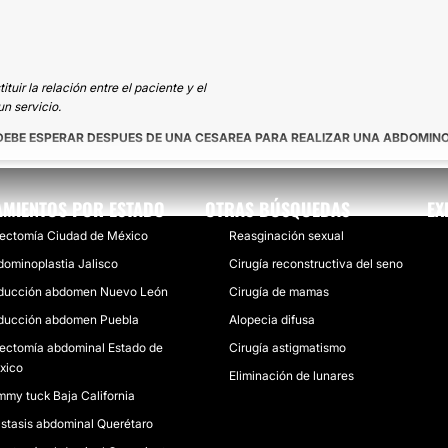
uir la relación entre el paciente y el
n servicio.
DEBE ESPERAR DESPUES DE UNA CESAREA PARA REALIZAR UNA ABDOMIN
AMIENTOS POR ESTADO
OTRAS BÚSQUEDAS
EX
pectomía Ciudad de México
Reasginación sexual
dominoplastia Jalisco
Cirugía reconstructiva del seno
ducción abdomen Nuevo León
Cirugía de mamas
ducción abdomen Puebla
Alopecia difusa
pectomía abdominal Estado de
Cirugía astigmatismo
xico
Eliminación de lunares
my tuck Baja California
ástasis abdominal Querétaro