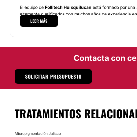
El equipo de
Follitech Huixquilucan
está formado por una s
altamente cualificados con muchos años de experiencia en 
LEER MÁS
micropigmentación, que realizan su labor profesional ayuda
más vanguardista del mercado, siempre aplicando una excl
innovación en todas las tareas que realicen. Por otro lado,
constantemente actualizaciones de sus procedimientos par
preparación y hacer que nuestros clientes reciban el mejor 
este es el motivo que confirma la buena labor y realizació
Contacta con ce
Huixquilucan
.
Localización
SOLICITAR PRESUPUESTO
Podrás encontrar a
Follitech Huixquilucan
en la zona de
H
Ciudad de México.
Ponte en contacto con nosotros y te i
encantados de todos aquellos tratamientos en los que po
sentirte mejor contigo mismo.
TRATAMIENTOS RELACIONA
Posibilidad de videoconsulta:
No
Micropigmentación Jalisco