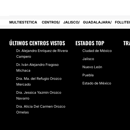
Financiación o facilidades de pago:
No
MULTIESTETICA
CENTROS
JALISCO
GUADALAJARA
FOLLITE
ÚLTIMOS CENTROS VISTOS
ESTADOS TOP
TR
Dr. Alejandro Enríquez de Rivera
Ciudad de México
Campero
Jalisco
Dr. Iván Alejandro Fragoso
Nuevo León
Michaca
Puebla
Dra. Ma. del Refugio Orozco
Estado de México
Mercado
Dra. Jessica Yazmin Orozco
Navarro
Dra. Alicia Del Carmen Orozco
Ornelas