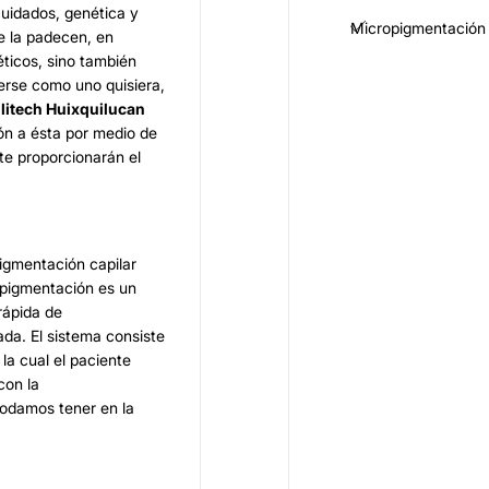
cuidados, genética y
Micropigmentación
e la padecen, en
ticos, sino también
erse como uno quisiera,
litech Huixquilucan
ión a ésta por medio de
te proporcionarán el
pigmentación capilar
opigmentación es un
rápida de
da. El sistema consiste
la cual el paciente
con la
podamos tener en la