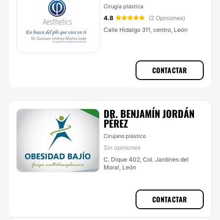
Cirugía plástica
4.8
(2 Opiniones)
Calle Hidalgo 311, centro, León
CONTACTAR
DR. BENJAMÍN JORDÁN
PÉREZ
Cirujano plástico
Sin opiniones
C. Dique 402, Col. Jardines del
Moral, León
CONTACTAR