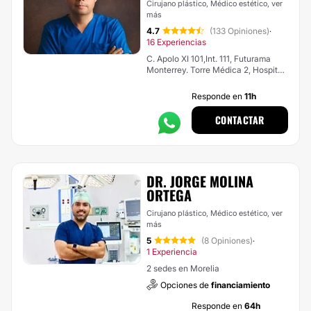
Cirujano plástico, Médico estético,
ver
más
4.7
(133 Opiniones)
·
16 Experiencias
C. Apolo XI 101,Int. 111, Futurama
Monterrey. Torre Médica 2, Hospital
Médica Campestre, León
Responde en
11h
CONTACTAR
DR. JORGE MOLINA
ORTEGA
Cirujano plástico, Médico estético,
ver
más
5
(8 Opiniones)
·
1 Experiencia
2 sedes en Morelia
Opciones de
financiamiento
Responde en
64h