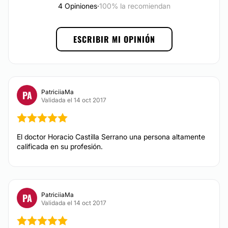
4 Opiniones
·
100% la recomiendan
Posibilidad de videoconsulta:
No
ESCRIBIR MI OPINIÓN
Financiación o facilidades de pago:
No
PatriciiaMa
PA
Validada el 14 oct 2017
El doctor Horacio Castilla Serrano una persona altamente
calificada en su profesión.
PatriciiaMa
PA
Validada el 14 oct 2017