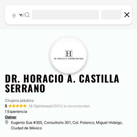
|
DR. HORACIO A. CASTILLA
SERRANO
Cirujano plástico
5
(4 Opiniones)
·
100% la recomiendan
1 Experiencia
Opinar
Eugenio Sue #355, Consultorio 301, Col. Polanco, Miguel Hidalgo,
Ciudad de México