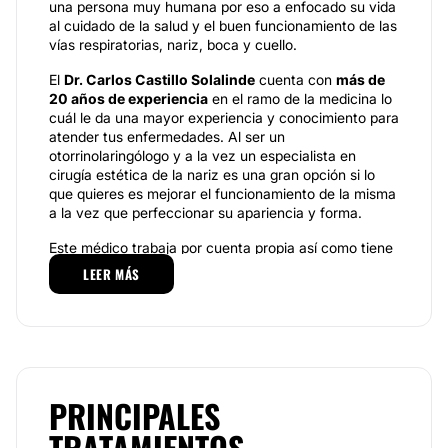
una persona muy humana por eso a enfocado su vida
al cuidado de la salud y el buen funcionamiento de las
vías respiratorias, nariz, boca y cuello.
El
Dr. Carlos Castillo Solalinde
cuenta con
más de
20 años de experiencia
en el ramo de la medicina lo
cuál le da una mayor experiencia y conocimiento para
atender tus enfermedades. Al ser un
otorrinolaringólogo y a la vez un especialista en
cirugía estética de la nariz es una gran opción si lo
que quieres es mejorar el funcionamiento de la misma
a la vez que perfeccionar su apariencia y forma.
Este médico trabaja por cuenta propia así como tiene
convenios para trabajar con algunas aseguradoras
LEER MÁS
con precios de convenio.
Especialidades
El
Dr. Carlos Castillo Solalinde
pone a sus órdenes
un amplio portafolio de procedimientos, técnicas y
tratamientos, dentro de los cuales se destacan
PRINCIPALES
principalmente los siguientes servicios, de los cuales
podrá
beneficiarse:
Cirugia Funcional De Nariz,
TRATAMIENTOS