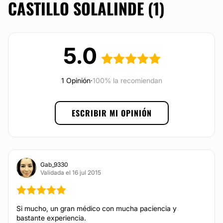
CASTILLO SOLALINDE (1)
Pide un presupuesto con
Dr. Carlos Castillo
Solalinde
. Empieza tu gran cambio. Descubre los
beneficios de recibir atención médica en México y
contáctenos hoy para obtener más información, si
5.0
quieres agendar una cita.
Dr. Carlos Castillo
Solalinde
es una excelente elección.
Posibilidad de videoconsulta:
1 Opinión
·
100% la recomiendan
No
ESCRIBIR MI OPINIÓN
Financiación o facilidades de pago:
No
Gab_9330
Validada el 16 jul 2015
Si mucho, un gran médico con mucha paciencia y
bastante experiencia.