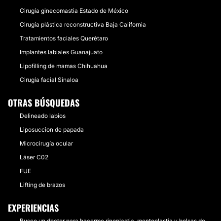
Cirugía ginecomastia Estado de México
Cirugía plástica reconstructiva Baja California
Tratamientos faciales Querétaro
Implantes labiales Guanajuato
Lipofilling de mamas Chihuahua
Cirugía facial Sinaloa
OTRAS BÚSQUEDAS
Delineado labios
Liposuccion de papada
Microcirugía ocular
Láser C02
FUE
Lifting de brazos
EXPERIENCIAS
Busco un doctor para hacerme rinoplastia, mentoplastia y bolsas de