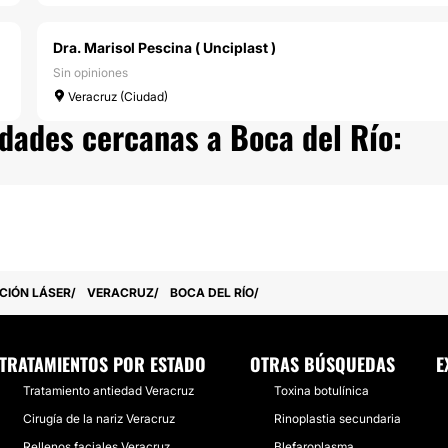
Dra. Marisol Pescina ( Unciplast )
Sin opiniones
Veracruz (Ciudad)
udades cercanas a Boca del Río:
CIÓN LÁSER
VERACRUZ
BOCA DEL RÍO
TRATAMIENTOS POR ESTADO
OTRAS BÚSQUEDAS
E
Tratamiento antiedad Veracruz
Toxina botulínica
Cirugía de la nariz Veracruz
Rinoplastia secundaria
Rellenos faciales Veracruz
Blefaroplasma