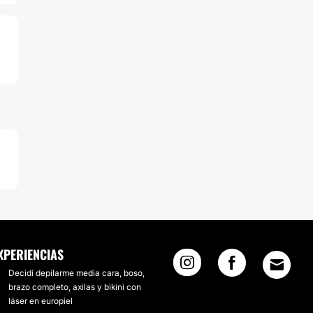
XPERIENCIAS
Decidí depilarme media cara, boso,
brazo completo, axilas y bikini con
láser en europiel