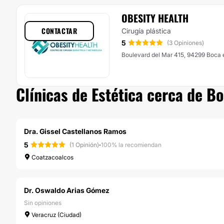
OBESITY HEALTH
CONTACTAR
Cirugía plástica
5
(3 Opiniones)
Boulevard del Mar 415, 94299 Boca e
Clínicas de Estética cerca de Bo
Dra. Gissel Castellanos Ramos
5
·
(1 Opinión)
100% la recomiendan
Coatzacoalcos
Dr. Oswaldo Arias Gómez
Sin opiniones
Veracruz (Ciudad)