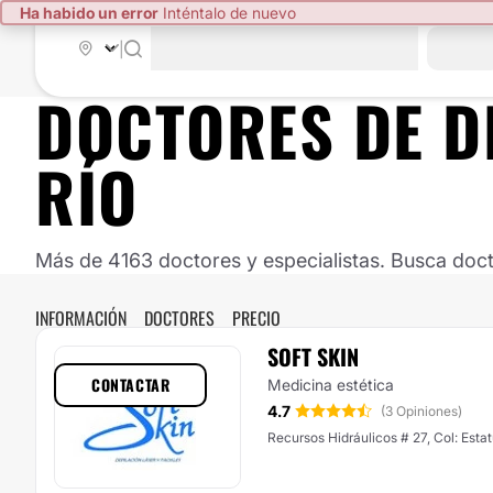
Ha habido un error
Inténtalo de nuevo
|
DOCTORES DE
D
RÍO
Más de 4163 doctores y especialistas. Busca doct
INFORMACIÓN
DOCTORES
PRECIO
SOFT SKIN
CONTACTAR
Medicina estética
4.7
(3 Opiniones)
Recursos Hidráulicos # 27, Col: Estat