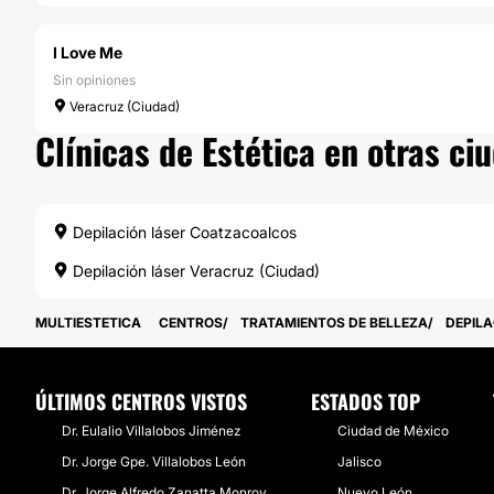
I Love Me
Sin opiniones
Veracruz (Ciudad)
Clínicas de Estética en otras ci
Depilación láser Coatzacoalcos
Depilación láser Veracruz (Ciudad)
MULTIESTETICA
CENTROS
TRATAMIENTOS DE BELLEZA
DEPILA
ÚLTIMOS CENTROS VISTOS
ESTADOS TOP
Dr. Eulalio Villalobos Jiménez
Ciudad de México
Dr. Jorge Gpe. Villalobos León
Jalisco
Dr. Jorge Alfredo Zanatta Monroy
Nuevo León