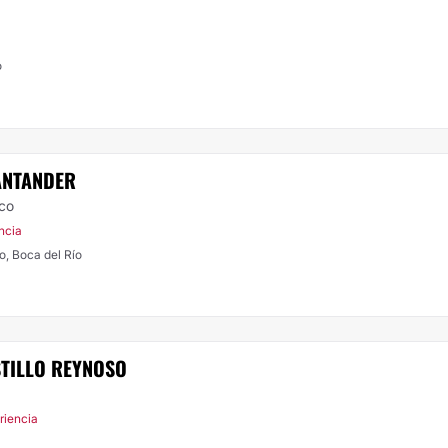
o
ANTANDER
ico
ncia
o, Boca del Río
STILLO REYNOSO
riencia