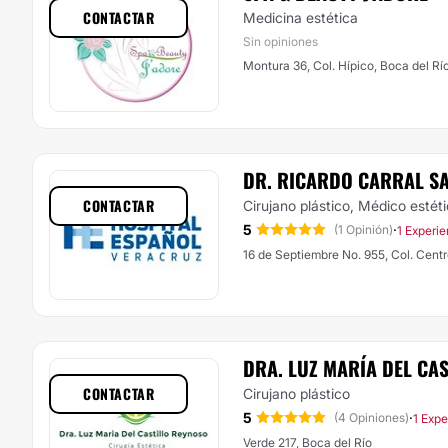
CONTACTAR
Medicina estética
Sin opiniones
Montura 36, Col. Hípico, Boca del Rí
DR. RICARDO CARRAL S
CONTACTAR
Cirujano plástico, Médico estét
5
·
(1 Opinión)
1 Experie
16 de Septiembre No. 955, Col. Centr
DRA. LUZ MARÍA DEL CA
CONTACTAR
Cirujano plástico
5
·
(4 Opiniones)
1 Expe
Verde 217, Boca del Río